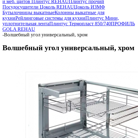
и меб. щитов
Плинтус REHAU
Плинтус прочий
Посудосушители
Цоколь REHAU
Цоколь ИЗМФ
Бутылочницы выкатные
Колонны выкатные для
кухни
Рейлинговые системы для кухни
Плинтус Мини,
уплотнительная лента
Плинтус Термопласт 850/740
ПРОФИЛЬ
GOLA REHAU
-
Волшебный угол универсальный, хром
Волшебный угол универсальный, хром