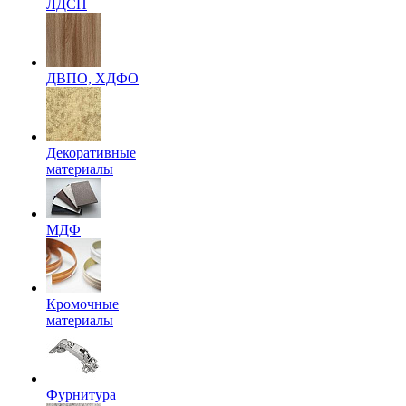
ЛДСП
ДВПО, ХДФО
Декоративные
материалы
МДФ
Кромочные
материалы
Фурнитура