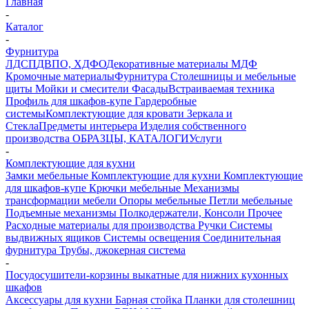
Главная
-
Каталог
-
Фурнитура
ЛДСП
ДВПО, ХДФО
Декоративные материалы
МДФ
Кромочные материалы
Фурнитура
Столешницы и мебельные
щиты
Мойки и смесители
Фасады
Встраиваемая техника
Профиль для шкафов-купе
Гардеробные
системы
Комплектующие для кровати
Зеркала и
Стекла
Предметы интерьера
Изделия собственного
производства
ОБРАЗЦЫ, КАТАЛОГИ
Услуги
-
Комплектующие для кухни
Замки мебельные
Комплектующие для кухни
Комплектующие
для шкафов-купе
Крючки мебельные
Механизмы
трансформации мебели
Опоры мебельные
Петли мебельные
Подъемные механизмы
Полкодержатели, Консоли
Прочее
Расходные материалы для производства
Ручки
Системы
выдвижных ящиков
Системы освещения
Соединительная
фурнитура
Трубы, джокерная система
-
Посудосушители-корзины выкатные для нижних кухонных
шкафов
Аксессуары для кухни
Барная стойка
Планки для столешниц