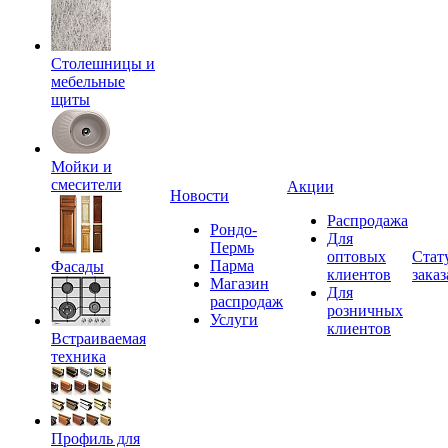
Столешницы и
мебельные
щиты
Мойки и
смесители
Акции
Новости
Распродажа
Рондо-
Для
Пермь
оптовых
Стат
Парма
Фасады
клиентов
заказ
Магазин
Для
распродаж
розничных
Услуги
клиентов
Встраиваемая
техника
Профиль для