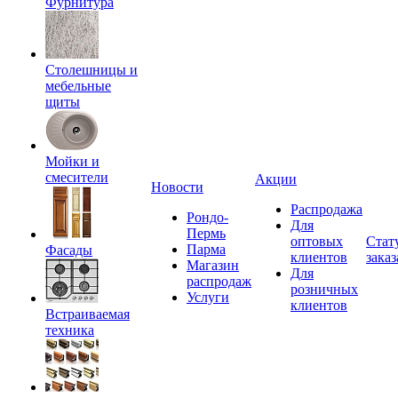
Фурнитура
Столешницы и
мебельные
щиты
Мойки и
смесители
Акции
Новости
Распродажа
Рондо-
Для
Пермь
оптовых
Стат
Парма
Фасады
клиентов
заказ
Магазин
Для
распродаж
розничных
Услуги
клиентов
Встраиваемая
техника