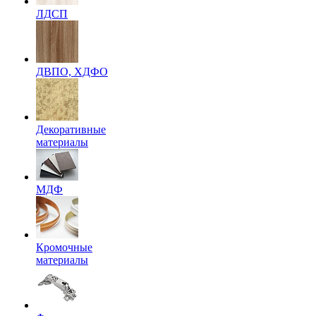
ЛДСП
ДВПО, ХДФО
Декоративные
материалы
МДФ
Кромочные
материалы