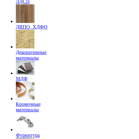
ЛДСП
ДВПО, ХДФО
Декоративные
материалы
МДФ
Кромочные
материалы
Фурнитура