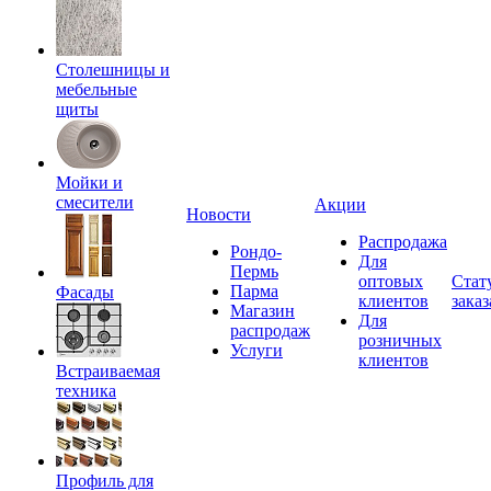
Столешницы и
мебельные
щиты
Мойки и
смесители
Акции
Новости
Распродажа
Рондо-
Для
Пермь
оптовых
Стат
Парма
Фасады
клиентов
заказ
Магазин
Для
распродаж
розничных
Услуги
клиентов
Встраиваемая
техника
Профиль для