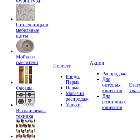
Фурнитура
Столешницы и
мебельные
щиты
Мойки и
смесители
Акции
Новости
Распродажа
Рондо-
Для
Пермь
оптовых
Стат
Парма
Фасады
клиентов
заказ
Магазин
Для
распродаж
розничных
Услуги
клиентов
Встраиваемая
техника