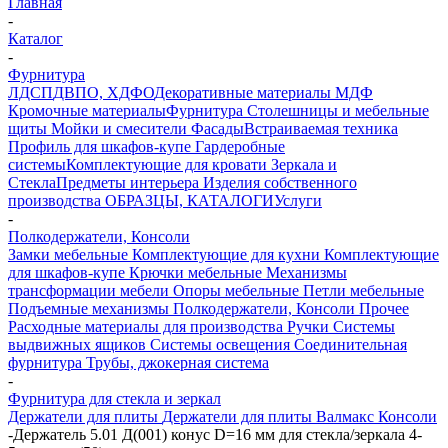
Главная
-
Каталог
-
Фурнитура
ЛДСП
ДВПО, ХДФО
Декоративные материалы
МДФ
Кромочные материалы
Фурнитура
Столешницы и мебельные
щиты
Мойки и смесители
Фасады
Встраиваемая техника
Профиль для шкафов-купе
Гардеробные
системы
Комплектующие для кровати
Зеркала и
Стекла
Предметы интерьера
Изделия собственного
производства
ОБРАЗЦЫ, КАТАЛОГИ
Услуги
-
Полкодержатели, Консоли
Замки мебельные
Комплектующие для кухни
Комплектующие
для шкафов-купе
Крючки мебельные
Механизмы
трансформации мебели
Опоры мебельные
Петли мебельные
Подъемные механизмы
Полкодержатели, Консоли
Прочее
Расходные материалы для производства
Ручки
Системы
выдвижных ящиков
Системы освещения
Соединительная
фурнитура
Трубы, джокерная система
-
Фурнитура для стекла и зеркал
Держатели для плиты
Держатели для плиты Валмакс
Консоли
-
Держатель 5.01 Д(001) конус D=16 мм для стекла/зеркала 4-