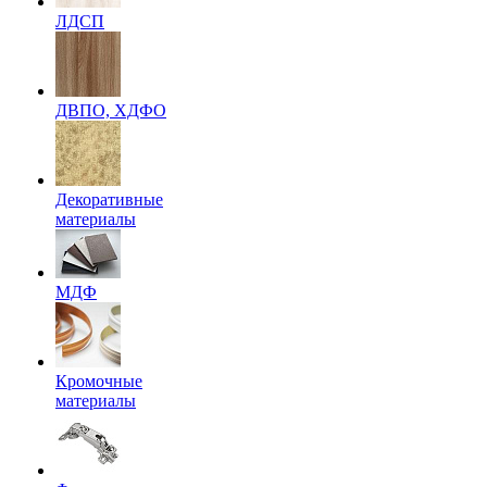
ЛДСП
ДВПО, ХДФО
Декоративные
материалы
МДФ
Кромочные
материалы