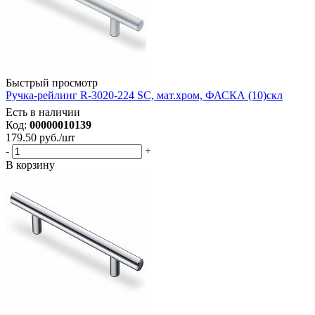
Быстрый просмотр
Ручка-рейлинг R-3020-224 SC, мат.хром, ФАСКА (10)скл
Есть в наличии
Код:
00000010139
179.50
руб.
/шт
-
+
В корзину