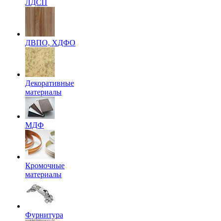
ЛДСП
ДВПО, ХДФО
Декоративные
материалы
МДФ
Кромочные
материалы
Фурнитура