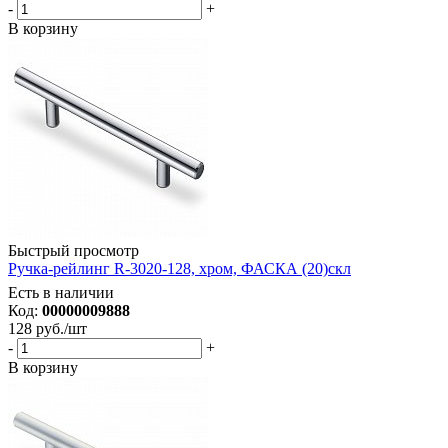
-
+
В корзину
Быстрый просмотр
Ручка-рейлинг R-3020-128, хром, ФАСКА (20)скл
Есть в наличии
Код:
00000009888
128
руб.
/шт
-
+
В корзину