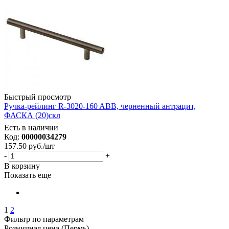
Быстрый просмотр
Ручка-рейлинг R-3020-160 ABB, черненный антрацит,
ФАСКА (20)скл
Есть в наличии
Код:
00000034279
157.50
руб.
/шт
-
+
В корзину
Показать еще
1
2
Фильтр по параметрам
Розничная цена (Пермь)