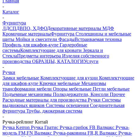
Главная
-
Каталог
-
Фурнитура
ЛДСП
ДВПО, ХДФО
Декоративные материалы
МДФ
Кромочные материалы
Фурнитура
Столешницы и мебельные
щиты
Мойки и смесители
Фасады
Встраиваемая техника
Профиль для шкафов-купе
Гардеробные
системы
Комплектующие для кровати
Зеркала и
Стекла
Предметы интерьера
Изделия собственного
производства
ОБРАЗЦЫ, КАТАЛОГИ
Услуги
-
Ручки
Замки мебельные
Комплектующие для кухни
Комплектующие
для шкафов-купе
Крючки мебельные
Механизмы
трансформации мебели
Опоры мебельные
Петли мебельные
Подъемные механизмы
Полкодержатели, Консоли
Прочее
Расходные материалы для производства
Ручки
Системы
выдвижных ящиков
Системы освещения
Соединительная
фурнитура
Трубы, джокерная система
-
Ручка-рейлинг Китай
Ручка Kerron
Ручка Гратис
Ручка-грибок FB Валмакс
Ручка-
модель FM,FN Валмакс
Ручка-раковина FR,R Валмакс
Ручка-