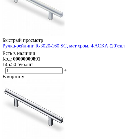
Быстрый просмотр
Ручка-рейлинг R-3020-160 SC, мат.хром, ФАСКА (20)скл
Есть в наличии
Код:
00000009891
145.50
руб.
/шт
-
+
В корзину