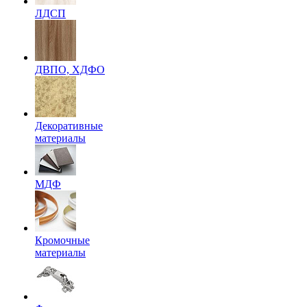
ЛДСП
ДВПО, ХДФО
Декоративные
материалы
МДФ
Кромочные
материалы