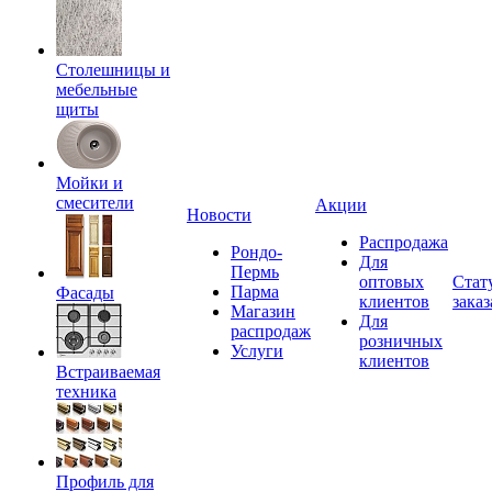
Столешницы и
мебельные
щиты
Мойки и
смесители
Акции
Новости
Распродажа
Рондо-
Для
Пермь
оптовых
Стат
Парма
Фасады
клиентов
заказ
Магазин
Для
распродаж
розничных
Услуги
клиентов
Встраиваемая
техника
Профиль для