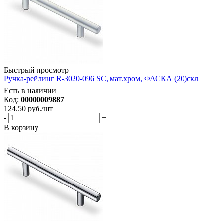
Быстрый просмотр
Ручка-рейлинг R-3020-096 SC, мат.хром, ФАСКА (20)скл
Есть в наличии
Код:
00000009887
124.50
руб.
/шт
-
+
В корзину