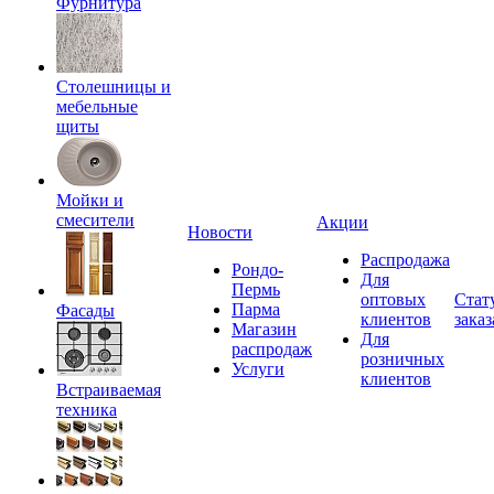
Фурнитура
Столешницы и
мебельные
щиты
Мойки и
смесители
Акции
Новости
Распродажа
Рондо-
Для
Пермь
оптовых
Стат
Парма
Фасады
клиентов
заказ
Магазин
Для
распродаж
розничных
Услуги
клиентов
Встраиваемая
техника