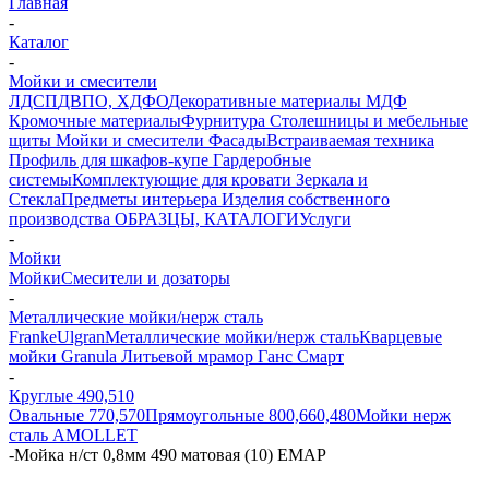
Главная
-
Каталог
-
Мойки и смесители
ЛДСП
ДВПО, ХДФО
Декоративные материалы
МДФ
Кромочные материалы
Фурнитура
Столешницы и мебельные
щиты
Мойки и смесители
Фасады
Встраиваемая техника
Профиль для шкафов-купе
Гардеробные
системы
Комплектующие для кровати
Зеркала и
Стекла
Предметы интерьера
Изделия собственного
производства
ОБРАЗЦЫ, КАТАЛОГИ
Услуги
-
Мойки
Мойки
Смесители и дозаторы
-
Металлические мойки/нерж сталь
Franke
Ulgran
Металлические мойки/нерж сталь
Кварцевые
мойки Granula
Литьевой мрамор Ганс Смарт
-
Круглые 490,510
Овальные 770,570
Прямоугольные 800,660,480
Мойки нерж
сталь AMOLLET
-
Мойка н/ст 0,8мм 490 матовая (10) ЕМАР