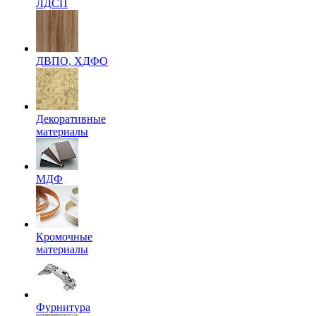
ЛДСП
ДВПО, ХДФО
Декоративные
материалы
МДФ
Кромочные
материалы
Фурнитура