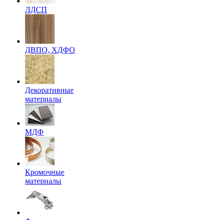
ЛДСП
ДВПО, ХДФО
Декоративные
материалы
МДФ
Кромочные
материалы