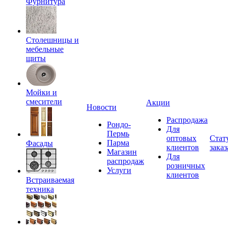
Фурнитура
Столешницы и
мебельные
щиты
Мойки и
смесители
Акции
Новости
Распродажа
Рондо-
Для
Пермь
оптовых
Стат
Парма
Фасады
клиентов
заказ
Магазин
Для
распродаж
розничных
Услуги
клиентов
Встраиваемая
техника