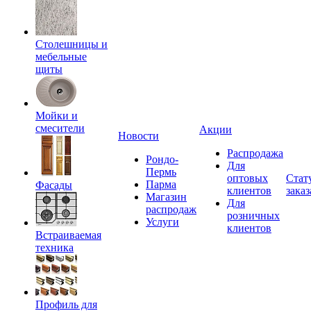
Столешницы и
мебельные
щиты
Мойки и
смесители
Акции
Новости
Распродажа
Рондо-
Для
Пермь
оптовых
Стат
Парма
Фасады
клиентов
заказ
Магазин
Для
распродаж
розничных
Услуги
клиентов
Встраиваемая
техника
Профиль для