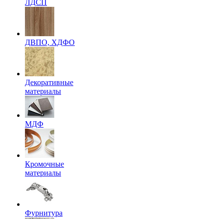
ЛДСП
ДВПО, ХДФО
Декоративные
материалы
МДФ
Кромочные
материалы
Фурнитура