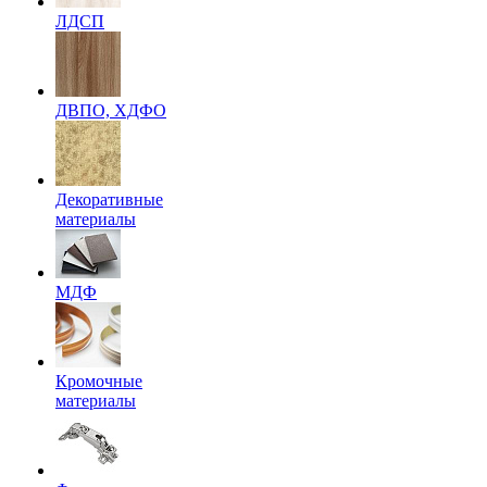
ЛДСП
ДВПО, ХДФО
Декоративные
материалы
МДФ
Кромочные
материалы