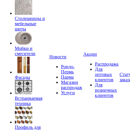
Столешницы и
мебельные
щиты
Мойки и
смесители
Акции
Новости
Распродажа
Рондо-
Для
Пермь
оптовых
Стат
Парма
Фасады
клиентов
заказ
Магазин
Для
распродаж
розничных
Услуги
клиентов
Встраиваемая
техника
Профиль для