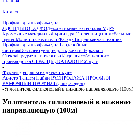
Главная
-
Каталог
-
Профиль для шкафов-купе
ЛДСП
ДВПО, ХДФО
Декоративные материалы
МДФ
Кромочные материалы
Фурнитура
Столешницы и мебельные
щиты
Мойки и смесители
Фасады
Встраиваемая техника
Профиль для шкафов-купе
Гардеробные
системы
Комплектующие для кровати
Зеркала и
Стекла
Предметы интерьера
Изделия собственного
производства
ОБРАЗЦЫ, КАТАЛОГИ
Услуги
-
Фурнитура для всех дверей-купе
Аристо
Тандем
Найди
РАСПРОДАЖА ПРОФИЛЯ
PАМОЧНЫЙ ПРОФИЛЬ(для фасадов)
-
Уплотнитель силиконовый в нижнюю направляющую (100м)
Уплотнитель силиконовый в нижнюю
направляющую (100м)