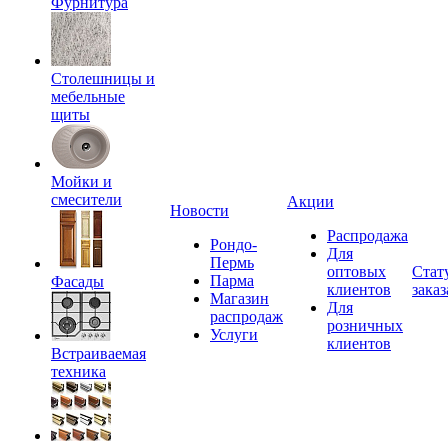
Фурнитура
Столешницы и
мебельные
щиты
Мойки и
смесители
Акции
Новости
Распродажа
Рондо-
Для
Пермь
оптовых
Стат
Парма
Фасады
клиентов
заказ
Магазин
Для
распродаж
розничных
Услуги
клиентов
Встраиваемая
техника