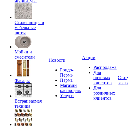
Фурнитура
Столешницы и
мебельные
щиты
Мойки и
смесители
Акции
Новости
Распродажа
Рондо-
Для
Пермь
оптовых
Стат
Парма
Фасады
клиентов
заказ
Магазин
Для
распродаж
розничных
Услуги
клиентов
Встраиваемая
техника