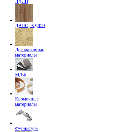
ЛДСП
ДВПО, ХДФО
Декоративные
материалы
МДФ
Кромочные
материалы
Фурнитура