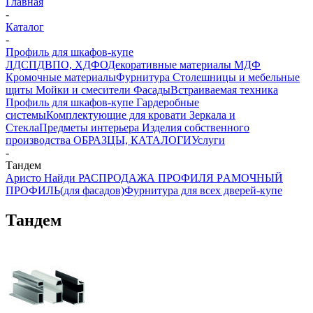
Главная
-
Каталог
-
Профиль для шкафов-купе
ЛДСП
ДВПО, ХДФО
Декоративные материалы
МДФ
Кромочные материалы
Фурнитура
Столешницы и мебельные
щиты
Мойки и смесители
Фасады
Встраиваемая техника
Профиль для шкафов-купе
Гардеробные
системы
Комплектующие для кровати
Зеркала и
Стекла
Предметы интерьера
Изделия собственного
производства
ОБРАЗЦЫ, КАТАЛОГИ
Услуги
-
Тандем
Аристо
Найди
РАСПРОДАЖА ПРОФИЛЯ
PАМОЧНЫЙ
ПРОФИЛЬ(для фасадов)
Фурнитура для всех дверей-купе
Тандем