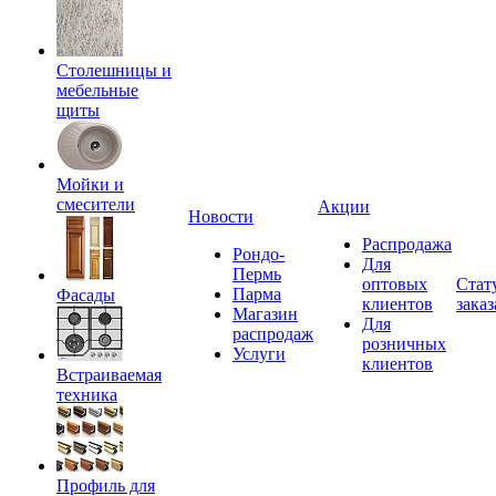
Столешницы и
мебельные
щиты
Мойки и
смесители
Акции
Новости
Распродажа
Рондо-
Для
Пермь
оптовых
Стат
Парма
Фасады
клиентов
заказ
Магазин
Для
распродаж
розничных
Услуги
клиентов
Встраиваемая
техника
Профиль для