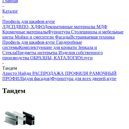
Главная
-
Каталог
-
Профиль для шкафов-купе
ЛДСП
ДВПО, ХДФО
Декоративные материалы
МДФ
Кромочные материалы
Фурнитура
Столешницы и мебельные
щиты
Мойки и смесители
Фасады
Встраиваемая техника
Профиль для шкафов-купе
Гардеробные
системы
Комплектующие для кровати
Зеркала и
Стекла
Предметы интерьера
Изделия собственного
производства
ОБРАЗЦЫ, КАТАЛОГИ
Услуги
-
Тандем
Аристо
Найди
РАСПРОДАЖА ПРОФИЛЯ
PАМОЧНЫЙ
ПРОФИЛЬ(для фасадов)
Фурнитура для всех дверей-купе
Тандем