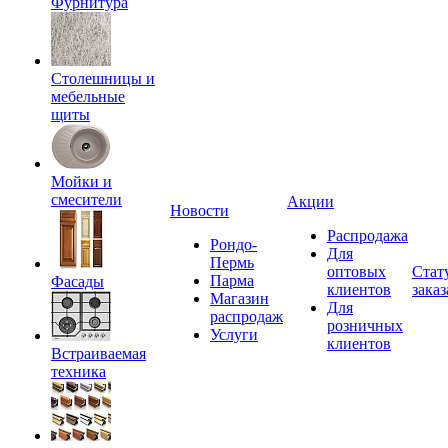
Фурнитура
Столешницы и
мебельные
щиты
Мойки и
смесители
Акции
Новости
Распродажа
Рондо-
Для
Пермь
оптовых
Стат
Парма
Фасады
клиентов
заказ
Магазин
Для
распродаж
розничных
Услуги
клиентов
Встраиваемая
техника