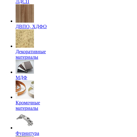
ЛДСП
ДВПО, ХДФО
Декоративные
материалы
МДФ
Кромочные
материалы
Фурнитура