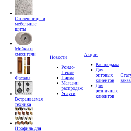
Столешницы и
мебельные
щиты
Мойки и
смесители
Акции
Новости
Распродажа
Рондо-
Для
Пермь
оптовых
Стат
Парма
Фасады
клиентов
заказ
Магазин
Для
распродаж
розничных
Услуги
клиентов
Встраиваемая
техника
Профиль для