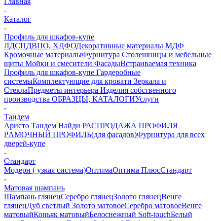
Главная
-
Каталог
-
Профиль для шкафов-купе
ЛДСП
ДВПО, ХДФО
Декоративные материалы
МДФ
Кромочные материалы
Фурнитура
Столешницы и мебельные
щиты
Мойки и смесители
Фасады
Встраиваемая техника
Профиль для шкафов-купе
Гардеробные
системы
Комплектующие для кровати
Зеркала и
Стекла
Предметы интерьера
Изделия собственного
производства
ОБРАЗЦЫ, КАТАЛОГИ
Услуги
-
Тандем
Аристо
Тандем
Найди
РАСПРОДАЖА ПРОФИЛЯ
PАМОЧНЫЙ ПРОФИЛЬ(для фасадов)
Фурнитура для всех
дверей-купе
-
Стандарт
Модерн ( узкая система)
Оптима
Оптима Плюс
Стандарт
-
Матовая шампань
Шампань глянец
Серебро глянец
Золото глянец
Венге
глянец
Дуб светлый
Золото матовое
Серебро матовое
Венге
матовый
Коньяк матовый
Белоснежный Soft-touch
Белый