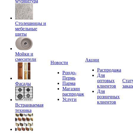
Фурнитура
Столешницы и
мебельные
щиты
Мойки и
смесители
Акции
Новости
Распродажа
Рондо-
Для
Пермь
оптовых
Стат
Парма
Фасады
клиентов
заказ
Магазин
Для
распродаж
розничных
Услуги
клиентов
Встраиваемая
техника