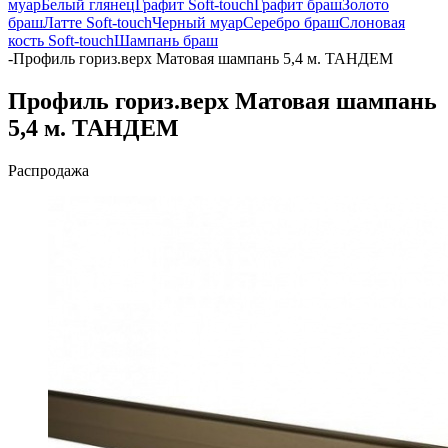
муар
Белый глянец
Графит Soft-touch
Графит браш
Золото
браш
Латте Soft-touch
Черный муар
Серебро браш
Слоновая
кость Soft-touch
Шампань браш
-
Профиль гориз.верх Матовая шампань 5,4 м. ТАНДЕМ
Профиль гориз.верх Матовая шампань
5,4 м. ТАНДЕМ
Распродажа