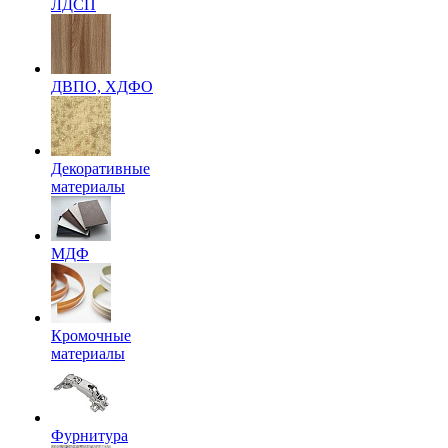
ЛДСП
ДВПО, ХДФО
Декоративные
материалы
МДФ
Кромочные
материалы
Фурнитура