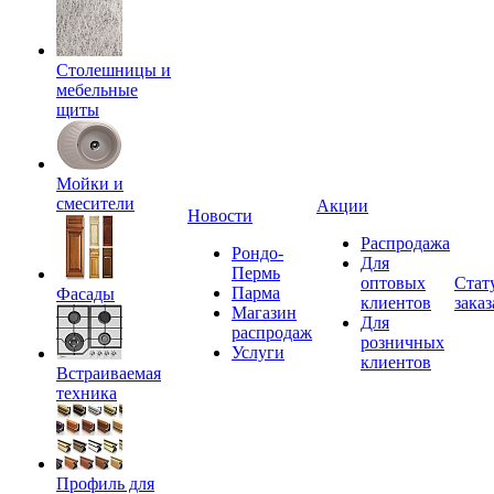
Столешницы и
мебельные
щиты
Мойки и
смесители
Акции
Новости
Распродажа
Рондо-
Для
Пермь
оптовых
Стат
Парма
Фасады
клиентов
заказ
Магазин
Для
распродаж
розничных
Услуги
клиентов
Встраиваемая
техника
Профиль для