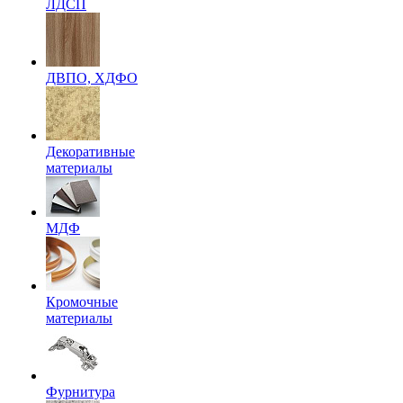
ЛДСП
ДВПО, ХДФО
Декоративные
материалы
МДФ
Кромочные
материалы
Фурнитура