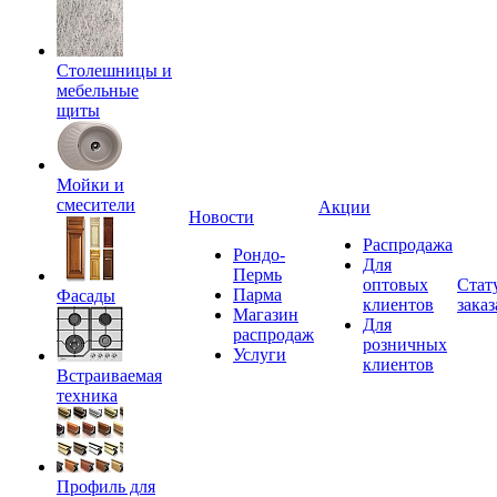
Столешницы и
мебельные
щиты
Мойки и
смесители
Акции
Новости
Распродажа
Рондо-
Для
Пермь
оптовых
Стат
Парма
Фасады
клиентов
заказ
Магазин
Для
распродаж
розничных
Услуги
клиентов
Встраиваемая
техника
Профиль для