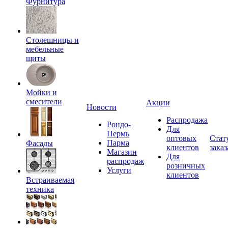
Фурнитура
Столешницы и
мебельные
щиты
Мойки и
смесители
Акции
Новости
Распродажа
Рондо-
Для
Пермь
оптовых
Стат
Парма
Фасады
клиентов
заказ
Магазин
Для
распродаж
розничных
Услуги
клиентов
Встраиваемая
техника