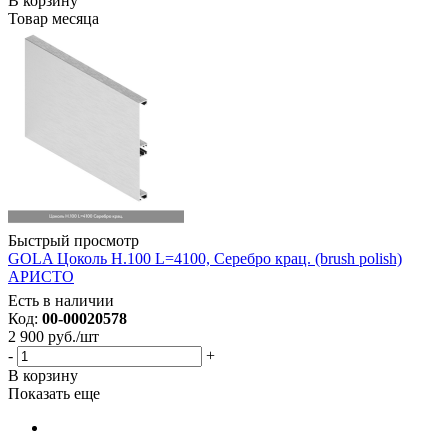
В корзину
Товар месяца
Быстрый просмотр
GOLA Цоколь H.100 L=4100, Серебро крац. (brush polish)
АРИСТО
Есть в наличии
Код:
00-00020578
2 900
руб.
/шт
-
+
В корзину
Показать еще