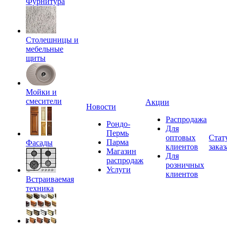
Фурнитура
Столешницы и
мебельные
щиты
Мойки и
смесители
Акции
Новости
Распродажа
Рондо-
Для
Пермь
оптовых
Стат
Парма
Фасады
клиентов
заказ
Магазин
Для
распродаж
розничных
Услуги
клиентов
Встраиваемая
техника