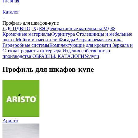
Главная
-
Каталог
-
Профиль для шкафов-купе
ЛДСП
ДВПО, ХДФО
Декоративные материалы
МДФ
Кромочные материалы
Фурнитура
Столешницы и мебельные
щиты
Мойки и смесители
Фасады
Встраиваемая техника
Гардеробные системы
Комплектующие для кровати
Зеркала и
Стекла
Предметы интерьера
Изделия собственного
производства
ОБРАЗЦЫ, КАТАЛОГИ
Услуги
Профиль для шкафов-купе
Аристо