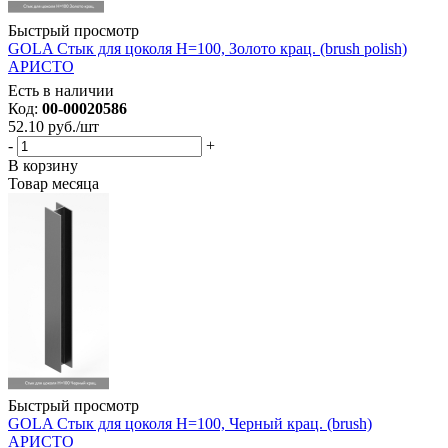
Быстрый просмотр
GOLA Стык для цоколя Н=100, Золото крац. (brush polish)
АРИСТО
Есть в наличии
Код:
00-00020586
52.10
руб.
/шт
-
+
В корзину
Товар месяца
Быстрый просмотр
GOLA Стык для цоколя Н=100, Черный крац. (brush)
АРИСТО