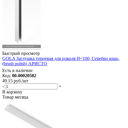
Быстрый просмотр
GOLA Заглушка торцевая для цоколя Н=100, Серебро крац.
(brush polish) АРИСТО
Есть в наличии
Код:
00-00020582
49.15
руб.
/шт
-
+
В корзину
Товар месяца