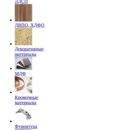
ЛДСП
ДВПО, ХДФО
Декоративные
материалы
МДФ
Кромочные
материалы
Фурнитура