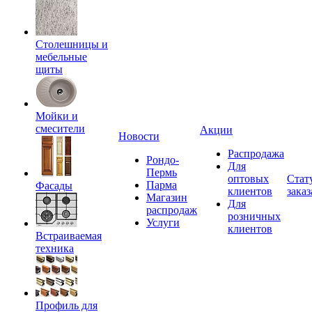
Столешницы и
мебельные
щиты
Мойки и
смесители
Акции
Новости
Распродажа
Рондо-
Для
Пермь
оптовых
Стат
Парма
Фасады
клиентов
заказ
Магазин
Для
распродаж
розничных
Услуги
клиентов
Встраиваемая
техника
Профиль для