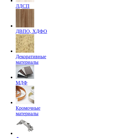
ЛДСП
ДВПО, ХДФО
Декоративные
материалы
МДФ
Кромочные
материалы