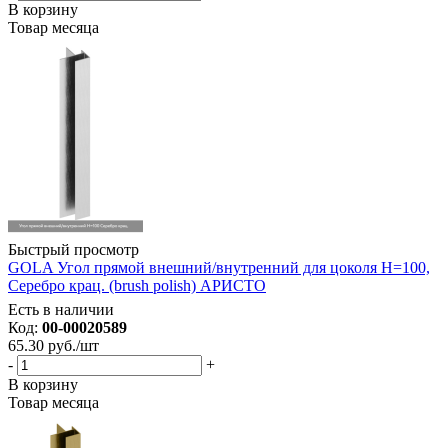
В корзину
Товар месяца
Быстрый просмотр
GOLA Угол прямой внешний/внутренний для цоколя Н=100,
Серебро крац. (brush polish) АРИСТО
Есть в наличии
Код:
00-00020589
65.30
руб.
/шт
-
+
В корзину
Товар месяца