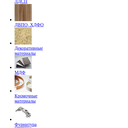
ЛДСП
ДВПО, ХДФО
Декоративные
материалы
МДФ
Кромочные
материалы
Фурнитура