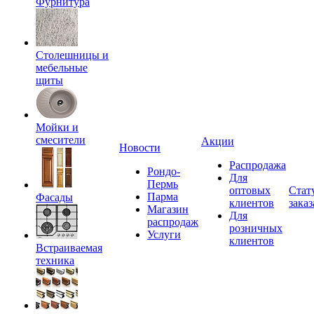
Фурнитура
Столешницы и
мебельные
щиты
Мойки и
смесители
Акции
Новости
Распродажа
Рондо-
Для
Пермь
оптовых
Стат
Парма
Фасады
клиентов
заказ
Магазин
Для
распродаж
розничных
Услуги
клиентов
Встраиваемая
техника