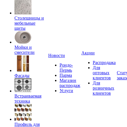
Столешницы и
мебельные
щиты
Мойки и
смесители
Акции
Новости
Распродажа
Рондо-
Для
Пермь
оптовых
Стат
Парма
Фасады
клиентов
заказ
Магазин
Для
распродаж
розничных
Услуги
клиентов
Встраиваемая
техника
Профиль для