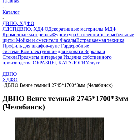
Главная
-
Каталог
-
ДВПО, ХДФО
ЛДСП
ДВПО, ХДФО
Декоративные материалы
МДФ
Кромочные материалы
Фурнитура
Столешницы и мебельные
щиты
Мойки и смесители
Фасады
Встраиваемая техника
Профиль для шкафов-купе
Гардеробные
системы
Комплектующие для кровати
Зеркала и
Стекла
Предметы интерьера
Изделия собственного
производства
ОБРАЗЦЫ, КАТАЛОГИ
Услуги
-
ДВПО
ХДФО
-
ДВПО Венге темный 2745*1700*3мм (Челябинск)
ДВПО Венге темный 2745*1700*3мм
(Челябинск)