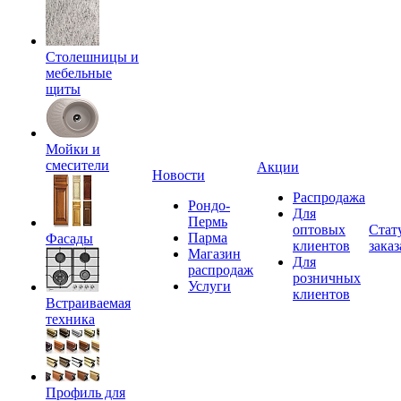
Столешницы и
мебельные
щиты
Мойки и
смесители
Акции
Новости
Распродажа
Рондо-
Для
Пермь
оптовых
Стат
Парма
Фасады
клиентов
заказ
Магазин
Для
распродаж
розничных
Услуги
клиентов
Встраиваемая
техника
Профиль для