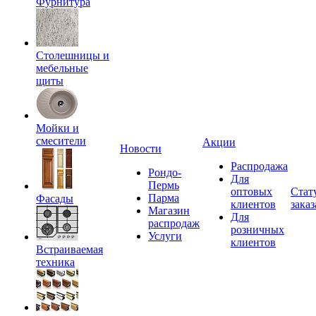
Фурнитура
Столешницы и
мебельные
щиты
Мойки и
смесители
Акции
Новости
Распродажа
Рондо-
Для
Пермь
оптовых
Стат
Парма
Фасады
клиентов
заказ
Магазин
Для
распродаж
розничных
Услуги
клиентов
Встраиваемая
техника