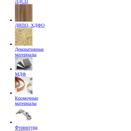
ЛДСП
ДВПО, ХДФО
Декоративные
материалы
МДФ
Кромочные
материалы
Фурнитура