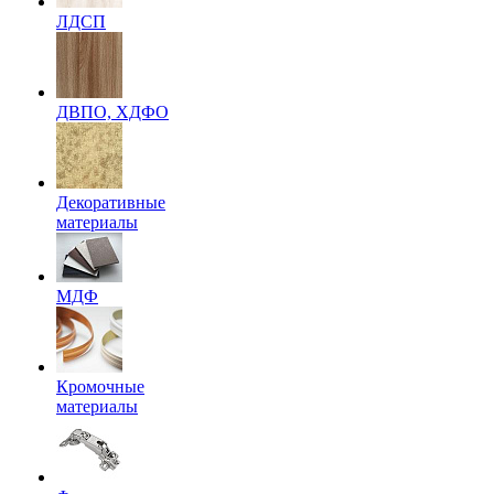
ЛДСП
ДВПО, ХДФО
Декоративные
материалы
МДФ
Кромочные
материалы