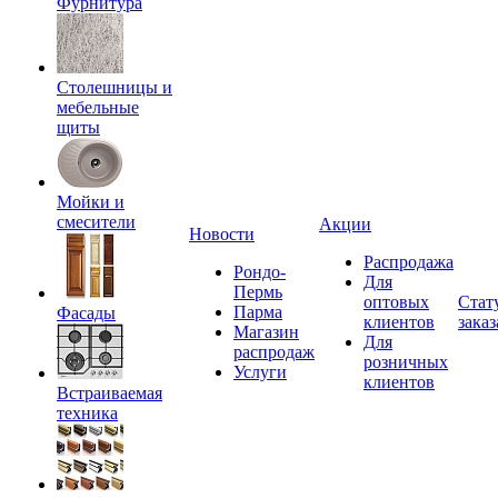
Фурнитура
Столешницы и
мебельные
щиты
Мойки и
смесители
Акции
Новости
Распродажа
Рондо-
Для
Пермь
оптовых
Стат
Парма
Фасады
клиентов
заказ
Магазин
Для
распродаж
розничных
Услуги
клиентов
Встраиваемая
техника