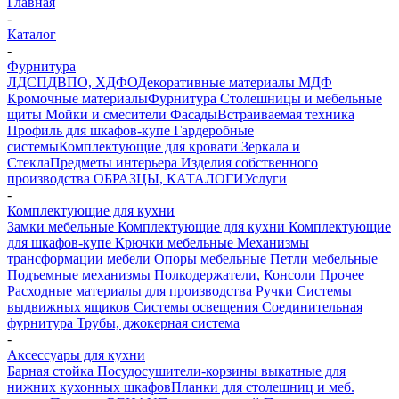
Главная
-
Каталог
-
Фурнитура
ЛДСП
ДВПО, ХДФО
Декоративные материалы
МДФ
Кромочные материалы
Фурнитура
Столешницы и мебельные
щиты
Мойки и смесители
Фасады
Встраиваемая техника
Профиль для шкафов-купе
Гардеробные
системы
Комплектующие для кровати
Зеркала и
Стекла
Предметы интерьера
Изделия собственного
производства
ОБРАЗЦЫ, КАТАЛОГИ
Услуги
-
Комплектующие для кухни
Замки мебельные
Комплектующие для кухни
Комплектующие
для шкафов-купе
Крючки мебельные
Механизмы
трансформации мебели
Опоры мебельные
Петли мебельные
Подъемные механизмы
Полкодержатели, Консоли
Прочее
Расходные материалы для производства
Ручки
Системы
выдвижных ящиков
Системы освещения
Соединительная
фурнитура
Трубы, джокерная система
-
Аксессуары для кухни
Барная стойка
Посудосушители-корзины выкатные для
нижних кухонных шкафов
Планки для столешниц и меб.