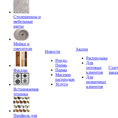
Столешницы и
мебельные
щиты
Мойки и
смесители
Акции
Новости
Распродажа
Рондо-
Для
Пермь
оптовых
Стат
Парма
Фасады
клиентов
заказ
Магазин
Для
распродаж
розничных
Услуги
клиентов
Встраиваемая
техника
Профиль для