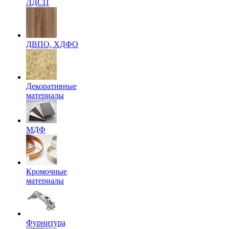
ЛДСП
ДВПО, ХДФО
Декоративные
материалы
МДФ
Кромочные
материалы
Фурнитура