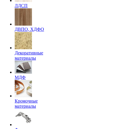
ЛДСП
ДВПО, ХДФО
Декоративные
материалы
МДФ
Кромочные
материалы