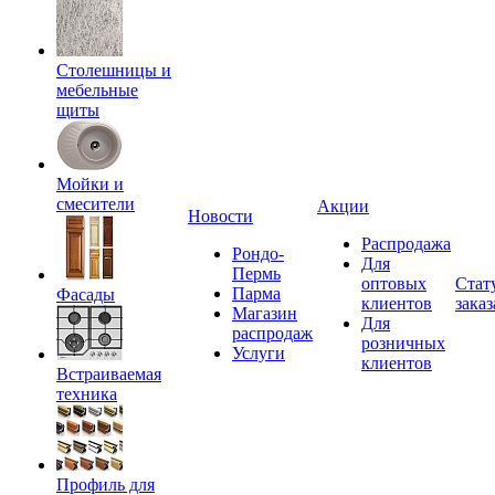
Столешницы и
мебельные
щиты
Мойки и
смесители
Акции
Новости
Распродажа
Рондо-
Для
Пермь
оптовых
Стат
Парма
Фасады
клиентов
заказ
Магазин
Для
распродаж
розничных
Услуги
клиентов
Встраиваемая
техника
Профиль для