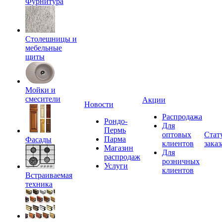
Фурнитура
Столешницы и
мебельные
щиты
Мойки и
смесители
Акции
Новости
Распродажа
Рондо-
Для
Пермь
оптовых
Стат
Парма
Фасады
клиентов
заказ
Магазин
Для
распродаж
розничных
Услуги
клиентов
Встраиваемая
техника