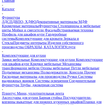
Главная
-
Каталог
-
Фурнитура
ЛДСП
ДВПО, ХДФО
Декоративные материалы
МДФ
Кромочные материалы
Фурнитура
Столешницы и мебельные
щиты
Мойки и смесители
Фасады
Встраиваемая техника
Профиль для шкафов-купе
Гардеробные
системы
Комплектующие для кровати
Зеркала и
Стекла
Предметы интерьера
Изделия собственного
производства
ОБРАЗЦЫ, КАТАЛОГИ
Услуги
-
Комплектующие для кухни
Замки мебельные
Комплектующие для кухни
Комплектующие
для шкафов-купе
Крючки мебельные
Механизмы
трансформации мебели
Опоры мебельные
Петли мебельные
Подъемные механизмы
Полкодержатели, Консоли
Прочее
Расходные материалы для производства
Ручки
Системы
выдвижных ящиков
Системы освещения
Соединительная
фурнитура
Трубы, джокерная система
-
Плинтус Мини, уплотнительная лента
Аксессуары для кухни
Барная стойка
Посудосушители-
корзины выкатные для нижних кухонных шкафов
Планки для