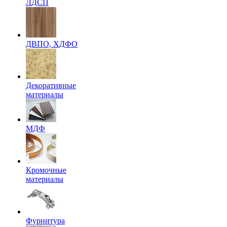
ЛДСП
ДВПО, ХДФО
Декоративные
материалы
МДФ
Кромочные
материалы
Фурнитура