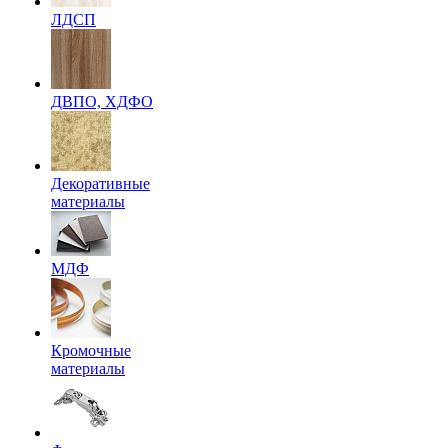
ЛДСП
ДВПО, ХДФО
Декоративные
материалы
МДФ
Кромочные
материалы