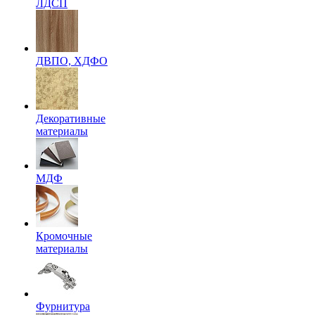
ЛДСП
ДВПО, ХДФО
Декоративные
материалы
МДФ
Кромочные
материалы
Фурнитура