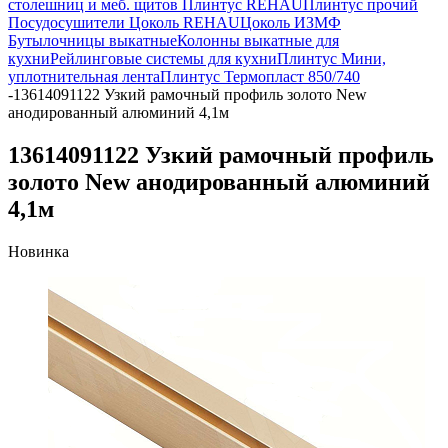
столешниц и меб. щитов
Плинтус REHAU
Плинтус прочий
Посудосушители
Цоколь REHAU
Цоколь ИЗМФ
Бутылочницы выкатные
Колонны выкатные для
кухни
Рейлинговые системы для кухни
Плинтус Мини,
уплотнительная лента
Плинтус Термопласт 850/740
-
13614091122 Узкий рамочный профиль золото New
анодированный алюминий 4,1м
13614091122 Узкий рамочный профиль
золото New анодированный алюминий
4,1м
Новинка