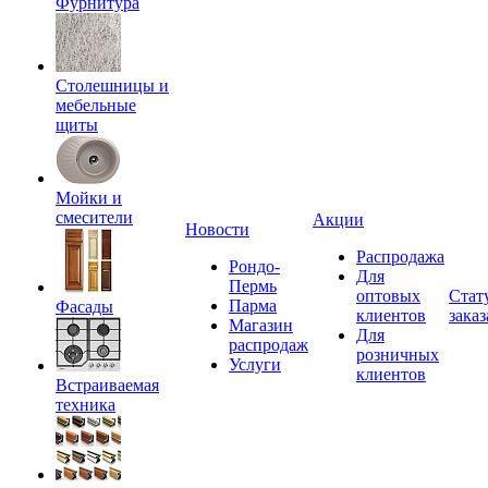
Фурнитура
Столешницы и
мебельные
щиты
Мойки и
смесители
Акции
Новости
Распродажа
Рондо-
Для
Пермь
оптовых
Стат
Парма
Фасады
клиентов
заказ
Магазин
Для
распродаж
розничных
Услуги
клиентов
Встраиваемая
техника