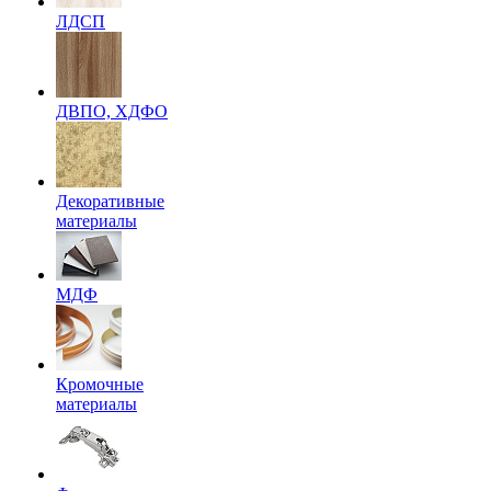
ЛДСП
ДВПО, ХДФО
Декоративные
материалы
МДФ
Кромочные
материалы