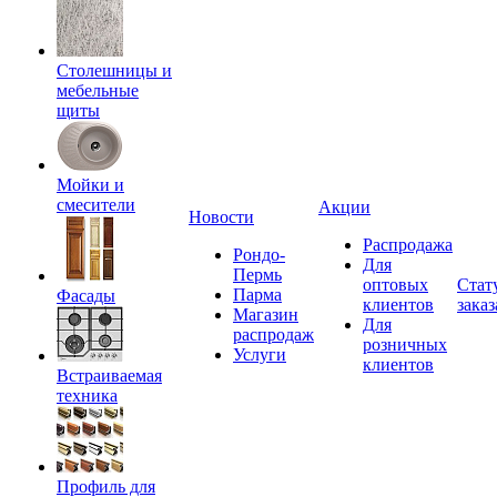
Столешницы и
мебельные
щиты
Мойки и
смесители
Акции
Новости
Распродажа
Рондо-
Для
Пермь
оптовых
Стат
Парма
Фасады
клиентов
заказ
Магазин
Для
распродаж
розничных
Услуги
клиентов
Встраиваемая
техника
Профиль для