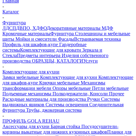
Главная
-
Каталог
-
Фурнитура
ЛДСП
ДВПО, ХДФО
Декоративные материалы
МДФ
Кромочные материалы
Фурнитура
Столешницы и мебельные
щиты
Мойки и смесители
Фасады
Встраиваемая техника
Профиль для шкафов-купе
Гардеробные
системы
Комплектующие для кровати
Зеркала и
Стекла
Предметы интерьера
Изделия собственного
производства
ОБРАЗЦЫ, КАТАЛОГИ
Услуги
-
Комплектующие для кухни
Замки мебельные
Комплектующие для кухни
Комплектующие
для шкафов-купе
Крючки мебельные
Механизмы
трансформации мебели
Опоры мебельные
Петли мебельные
Подъемные механизмы
Полкодержатели, Консоли
Прочее
Расходные материалы для производства
Ручки
Системы
выдвижных ящиков
Системы освещения
Соединительная
фурнитура
Трубы, джокерная система
-
ПРОФИЛЬ GOLA REHAU
Аксессуары для кухни
Барная стойка
Посудосушители-
корзины выкатные для нижних кухонных шкафов
Планки для