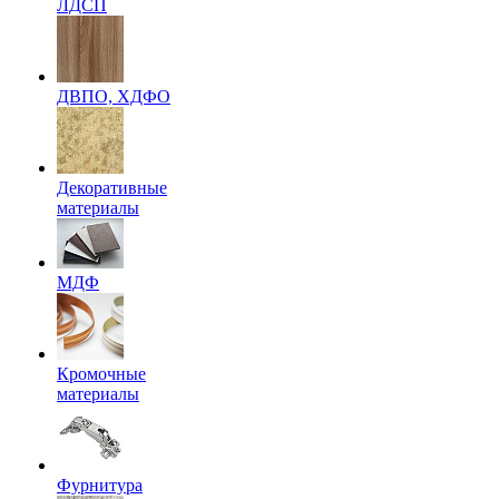
ЛДСП
ДВПО, ХДФО
Декоративные
материалы
МДФ
Кромочные
материалы
Фурнитура