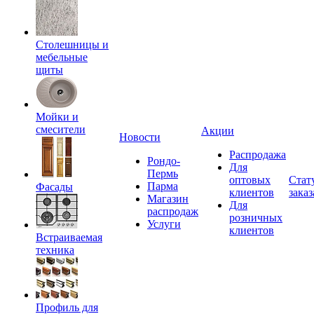
Столешницы и
мебельные
щиты
Мойки и
смесители
Акции
Новости
Распродажа
Рондо-
Для
Пермь
оптовых
Стат
Парма
Фасады
клиентов
заказ
Магазин
Для
распродаж
розничных
Услуги
клиентов
Встраиваемая
техника
Профиль для