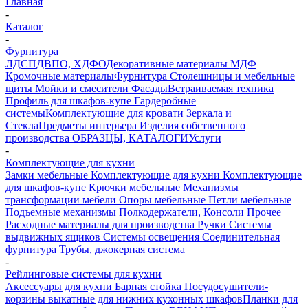
Главная
-
Каталог
-
Фурнитура
ЛДСП
ДВПО, ХДФО
Декоративные материалы
МДФ
Кромочные материалы
Фурнитура
Столешницы и мебельные
щиты
Мойки и смесители
Фасады
Встраиваемая техника
Профиль для шкафов-купе
Гардеробные
системы
Комплектующие для кровати
Зеркала и
Стекла
Предметы интерьера
Изделия собственного
производства
ОБРАЗЦЫ, КАТАЛОГИ
Услуги
-
Комплектующие для кухни
Замки мебельные
Комплектующие для кухни
Комплектующие
для шкафов-купе
Крючки мебельные
Механизмы
трансформации мебели
Опоры мебельные
Петли мебельные
Подъемные механизмы
Полкодержатели, Консоли
Прочее
Расходные материалы для производства
Ручки
Системы
выдвижных ящиков
Системы освещения
Соединительная
фурнитура
Трубы, джокерная система
-
Рейлинговые системы для кухни
Аксессуары для кухни
Барная стойка
Посудосушители-
корзины выкатные для нижних кухонных шкафов
Планки для