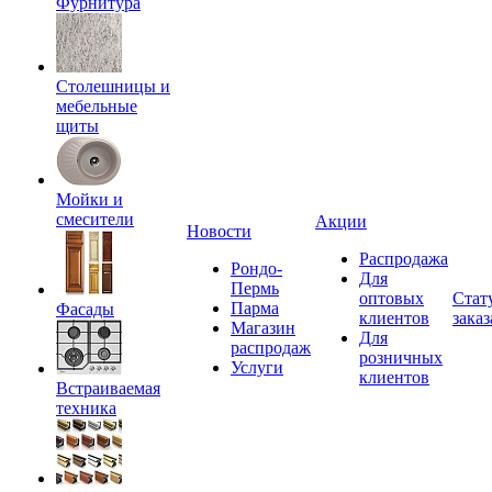
Фурнитура
Столешницы и
мебельные
щиты
Мойки и
смесители
Акции
Новости
Распродажа
Рондо-
Для
Пермь
оптовых
Стат
Парма
Фасады
клиентов
заказ
Магазин
Для
распродаж
розничных
Услуги
клиентов
Встраиваемая
техника