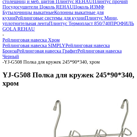
столешниц и меб. щитов
Плинтус REHAU
Плинтус прочий
Посудосушители
Цоколь REHAU
Цоколь ИЗМФ
Бутылочницы выкатные
Колонны выкатные для
кухни
Рейлинговые системы для кухни
Плинтус Мини,
уплотнительная лента
Плинтус Термопласт 850/740
ПРОФИЛЬ
GOLA REHAU
-
Рейлинговая навеска Хром
Рейлинговая навеска SIMPLY
Рейлинговая навеска
Бронза
Рейлинговая навеска Графит
Рейлинговая навеска
Черный
-
YJ-G508 Полка для кружек 245*90*340, хром
YJ-G508 Полка для кружек 245*90*340,
хром