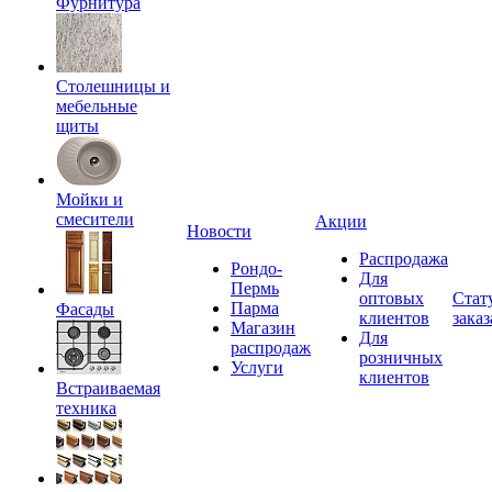
Фурнитура
Столешницы и
мебельные
щиты
Мойки и
смесители
Акции
Новости
Распродажа
Рондо-
Для
Пермь
оптовых
Стат
Парма
Фасады
клиентов
заказ
Магазин
Для
распродаж
розничных
Услуги
клиентов
Встраиваемая
техника