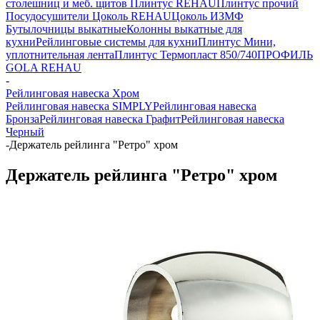
столешниц и меб. щитов
Плинтус REHAU
Плинтус прочий
Посудосушители
Цоколь REHAU
Цоколь ИЗМФ
Бутылочницы выкатные
Колонны выкатные для
кухни
Рейлинговые системы для кухни
Плинтус Мини,
уплотнительная лента
Плинтус Термопласт 850/740
ПРОФИЛЬ
GOLA REHAU
-
Рейлинговая навеска Хром
Рейлинговая навеска SIMPLY
Рейлинговая навеска
Бронза
Рейлинговая навеска Графит
Рейлинговая навеска
Черный
-
Держатель рейлинга "Ретро" хром
Держатель рейлинга "Ретро" хром