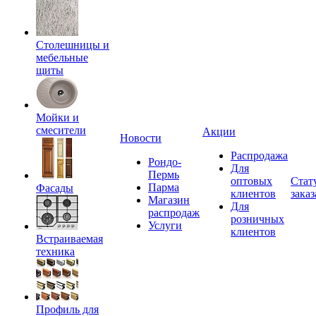
Столешницы и
мебельные
щиты
Мойки и
смесители
Акции
Новости
Распродажа
Рондо-
Для
Пермь
оптовых
Стат
Парма
Фасады
клиентов
заказ
Магазин
Для
распродаж
розничных
Услуги
клиентов
Встраиваемая
техника
Профиль для