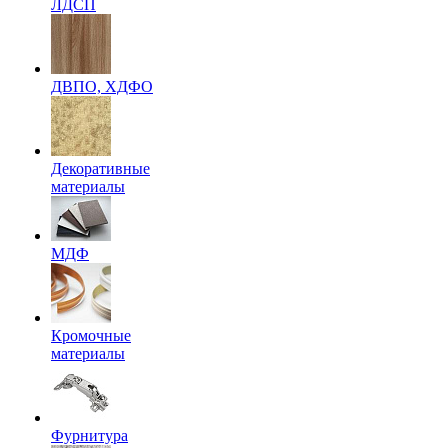
ЛДСП
ДВПО, ХДФО
Декоративные
материалы
МДФ
Кромочные
материалы
Фурнитура