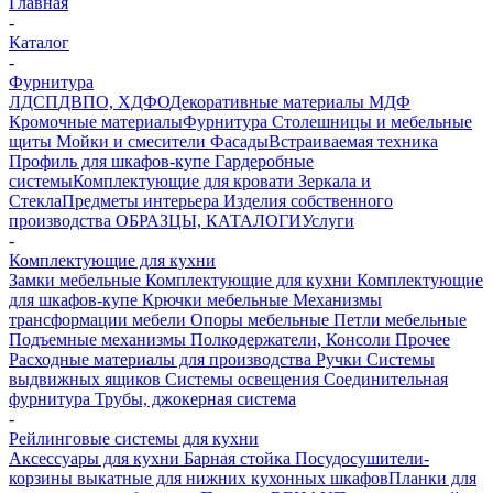
Главная
-
Каталог
-
Фурнитура
ЛДСП
ДВПО, ХДФО
Декоративные материалы
МДФ
Кромочные материалы
Фурнитура
Столешницы и мебельные
щиты
Мойки и смесители
Фасады
Встраиваемая техника
Профиль для шкафов-купе
Гардеробные
системы
Комплектующие для кровати
Зеркала и
Стекла
Предметы интерьера
Изделия собственного
производства
ОБРАЗЦЫ, КАТАЛОГИ
Услуги
-
Комплектующие для кухни
Замки мебельные
Комплектующие для кухни
Комплектующие
для шкафов-купе
Крючки мебельные
Механизмы
трансформации мебели
Опоры мебельные
Петли мебельные
Подъемные механизмы
Полкодержатели, Консоли
Прочее
Расходные материалы для производства
Ручки
Системы
выдвижных ящиков
Системы освещения
Соединительная
фурнитура
Трубы, джокерная система
-
Рейлинговые системы для кухни
Аксессуары для кухни
Барная стойка
Посудосушители-
корзины выкатные для нижних кухонных шкафов
Планки для