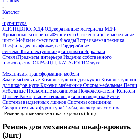
Главная
-
Каталог
-
Фурнитура
ЛДСП
ДВПО, ХДФО
Декоративные материалы
МДФ
Кромочные материалы
Фурнитура
Столешницы и мебельные
щиты
Мойки и смесители
Фасады
Встраиваемая техника
Профиль для шкафов-купе
Гардеробные
системы
Комплектующие для кровати
Зеркала и
Стекла
Предметы интерьера
Изделия собственного
производства
ОБРАЗЦЫ, КАТАЛОГИ
Услуги
-
Механизмы трансформации мебели
Замки мебельные
Комплектующие для кухни
Комплектующие
для шкафов-купе
Крючки мебельные
Опоры мебельные
Петли
мебельные
Подъемные механизмы
Полкодержатели, Консоли
Прочее
Расходные материалы для производства
Ручки
Системы выдвижных ящиков
Системы освещения
Соединительная фурнитура
Трубы, джокерная система
-
Ремень для механизма шкаф-кровать (3шт)
Ремень для механизма шкаф-кровать
(3шт)