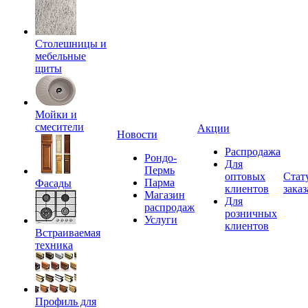
Столешницы и
мебельные
щиты
Мойки и
смесители
Акции
Новости
Распродажа
Рондо-
Для
Пермь
оптовых
Стат
Парма
Фасады
клиентов
заказ
Магазин
Для
распродаж
розничных
Услуги
клиентов
Встраиваемая
техника
Профиль для