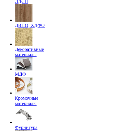
ЛДСП
ДВПО, ХДФО
Декоративные
материалы
МДФ
Кромочные
материалы
Фурнитура