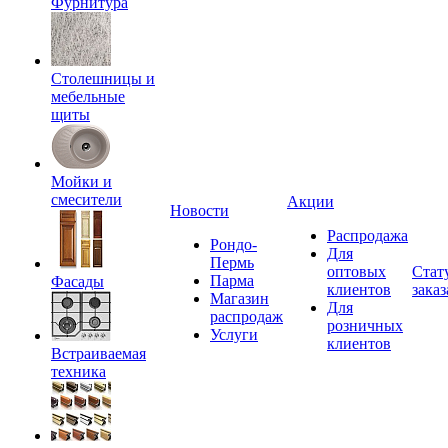
Фурнитура
Столешницы и
мебельные
щиты
Мойки и
смесители
Акции
Новости
Распродажа
Рондо-
Для
Пермь
оптовых
Стат
Парма
Фасады
клиентов
заказ
Магазин
Для
распродаж
розничных
Услуги
клиентов
Встраиваемая
техника