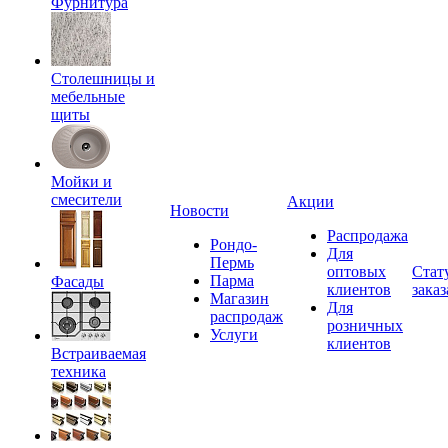
Фурнитура
Столешницы и
мебельные
щиты
Мойки и
смесители
Акции
Новости
Распродажа
Рондо-
Для
Пермь
оптовых
Стат
Парма
Фасады
клиентов
заказ
Магазин
Для
распродаж
розничных
Услуги
клиентов
Встраиваемая
техника