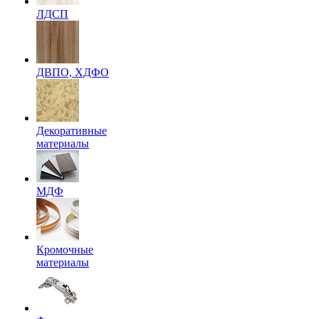
ЛДСП
ДВПО, ХДФО
Декоративные
материалы
МДФ
Кромочные
материалы