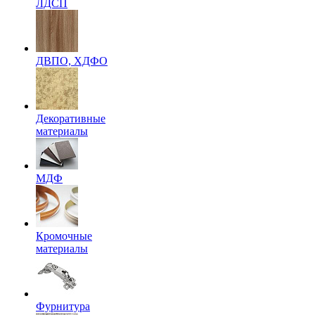
ЛДСП
ДВПО, ХДФО
Декоративные
материалы
МДФ
Кромочные
материалы
Фурнитура