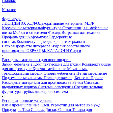
Главная
-
Каталог
-
Фурнитура
ЛДСП
ДВПО, ХДФО
Декоративные материалы
МДФ
Кромочные материалы
Фурнитура
Столешницы и мебельные
щиты
Мойки и смесители
Фасады
Встраиваемая техника
Профиль для шкафов-купе
Гардеробные
системы
Комплектующие для кровати
Зеркала и
Стекла
Предметы интерьера
Изделия собственного
производства
ОБРАЗЦЫ, КАТАЛОГИ
Услуги
-
Расходные материалы для производства
Замки мебельные
Комплектующие для кухни
Комплектующие
для шкафов-купе
Крючки мебельные
Механизмы
трансформации мебели
Опоры мебельные
Петли мебельные
Подъемные механизмы
Полкодержатели, Консоли
Прочее
Расходные материалы для производства
Ручки
Системы
выдвижных ящиков
Системы освещения
Соединительная
фурнитура
Трубы, джокерная система
-
Реставрационные материалы
Клеи промышленные
Клей, герметик для бытовых нужд
Продукция Tesa
Сверла, Диски, Станки
Товары для