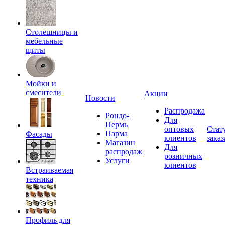
Столешницы и
мебельные
щиты
Мойки и
смесители
Акции
Новости
Распродажа
Рондо-
Для
Пермь
оптовых
Стат
Парма
Фасады
клиентов
заказ
Магазин
Для
распродаж
розничных
Услуги
клиентов
Встраиваемая
техника
Профиль для