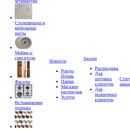
Фурнитура
Столешницы и
мебельные
щиты
Мойки и
смесители
Акции
Новости
Распродажа
Рондо-
Для
Пермь
оптовых
Стат
Парма
Фасады
клиентов
заказ
Магазин
Для
распродаж
розничных
Услуги
клиентов
Встраиваемая
техника