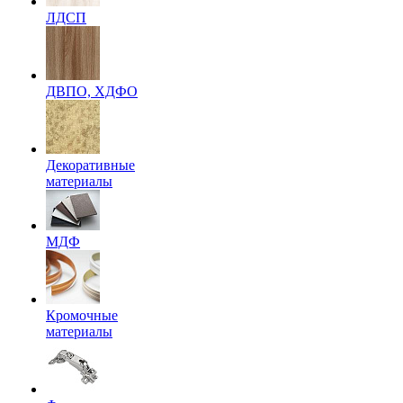
ЛДСП
ДВПО, ХДФО
Декоративные
материалы
МДФ
Кромочные
материалы