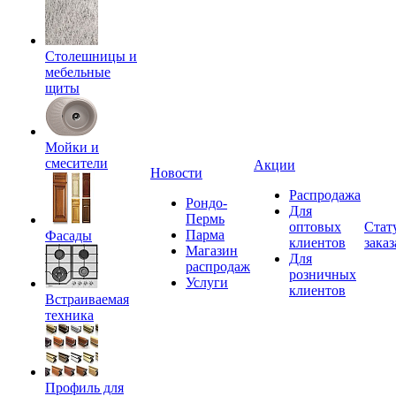
Столешницы и
мебельные
щиты
Мойки и
смесители
Акции
Новости
Распродажа
Рондо-
Для
Пермь
оптовых
Стат
Парма
Фасады
клиентов
заказ
Магазин
Для
распродаж
розничных
Услуги
клиентов
Встраиваемая
техника
Профиль для