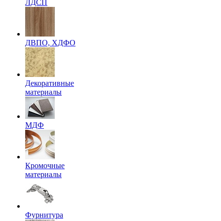
ЛДСП
ДВПО, ХДФО
Декоративные
материалы
МДФ
Кромочные
материалы
Фурнитура