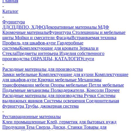
Главная
-
Каталог
-
Фурнитура
ЛДСП
ДВПО, ХДФО
Декоративные материалы
МДФ
Кромочные материалы
Фурнитура
Столешницы и мебельные
щиты
Мойки и смесители
Фасады
Встраиваемая техника
Профиль для шкафов-купе
Гардеробные
системы
Комплектующие для кровати
Зеркала и
Стекла
Предметы интерьера
Изделия собственного
производства
ОБРАЗЦЫ, КАТАЛОГИ
Услуги
-
Расходные материалы для производства
Замки мебельные
Комплектующие для кухни
Комплектующие
для шкафов-купе
Крючки мебельные
Механизмы
трансформации мебели
Опоры мебельные
Петли мебельные
Подъемные механизмы
Полкодержатели, Консоли
Прочее
Расходные материалы для производства
Ручки
Системы
выдвижных ящиков
Системы освещения
Соединительная
фурнитура
Трубы, джокерная система
-
Реставрационные материалы
Клеи промышленные
Клей, герметик для бытовых нужд
Продукция Tesa
Сверла, Диски, Станки
Товары для