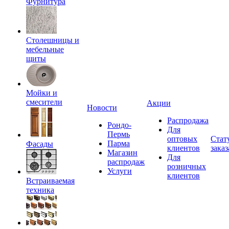
Фурнитура
Столешницы и
мебельные
щиты
Мойки и
смесители
Акции
Новости
Распродажа
Рондо-
Для
Пермь
оптовых
Стат
Парма
Фасады
клиентов
заказ
Магазин
Для
распродаж
розничных
Услуги
клиентов
Встраиваемая
техника