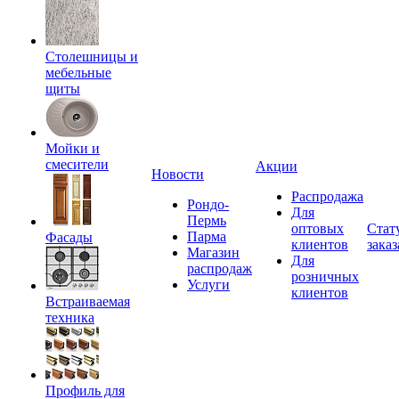
Столешницы и
мебельные
щиты
Мойки и
смесители
Акции
Новости
Распродажа
Рондо-
Для
Пермь
оптовых
Стат
Парма
Фасады
клиентов
заказ
Магазин
Для
распродаж
розничных
Услуги
клиентов
Встраиваемая
техника
Профиль для