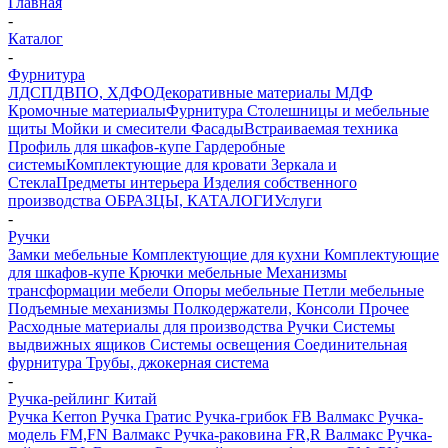
Главная
-
Каталог
-
Фурнитура
ЛДСП
ДВПО, ХДФО
Декоративные материалы
МДФ
Кромочные материалы
Фурнитура
Столешницы и мебельные
щиты
Мойки и смесители
Фасады
Встраиваемая техника
Профиль для шкафов-купе
Гардеробные
системы
Комплектующие для кровати
Зеркала и
Стекла
Предметы интерьера
Изделия собственного
производства
ОБРАЗЦЫ, КАТАЛОГИ
Услуги
-
Ручки
Замки мебельные
Комплектующие для кухни
Комплектующие
для шкафов-купе
Крючки мебельные
Механизмы
трансформации мебели
Опоры мебельные
Петли мебельные
Подъемные механизмы
Полкодержатели, Консоли
Прочее
Расходные материалы для производства
Ручки
Системы
выдвижных ящиков
Системы освещения
Соединительная
фурнитура
Трубы, джокерная система
-
Ручка-рейлинг Китай
Ручка Kerron
Ручка Гратис
Ручка-грибок FB Валмакс
Ручка-
модель FM,FN Валмакс
Ручка-раковина FR,R Валмакс
Ручка-