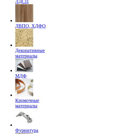
ЛДСП
ДВПО, ХДФО
Декоративные
материалы
МДФ
Кромочные
материалы
Фурнитура