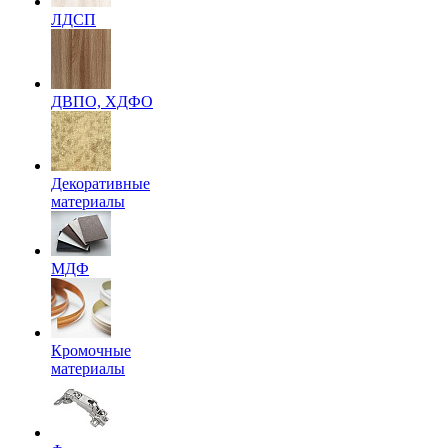
ЛДСП
ДВПО, ХДФО
Декоративные
материалы
МДФ
Кромочные
материалы