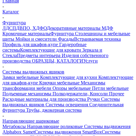
Главная
-
Каталог
-
Фурнитура
ЛДСП
ДВПО, ХДФО
Декоративные материалы
МДФ
Кромочные материалы
Фурнитура
Столешницы и мебельные
щиты
Мойки и смесители
Фасады
Встраиваемая техника
Профиль для шкафов-купе
Гардеробные
системы
Комплектующие для кровати
Зеркала и
Стекла
Предметы интерьера
Изделия собственного
производства
ОБРАЗЦЫ, КАТАЛОГИ
Услуги
-
Системы выдвижных ящиков
Замки мебельные
Комплектующие для кухни
Комплектующие
для шкафов-купе
Крючки мебельные
Механизмы
трансформации мебели
Опоры мебельные
Петли мебельные
Подъемные механизмы
Полкодержатели, Консоли
Прочее
Расходные материалы для производства
Ручки
Системы
выдвижных ящиков
Системы освещения
Соединительная
фурнитура
Трубы, джокерная система
-
Направляющие шариковые
Метабоксы
Направляющие роликовые
Системы выдвижения
Alphabox Samet
Системы выдвижения SmartBox
Системы