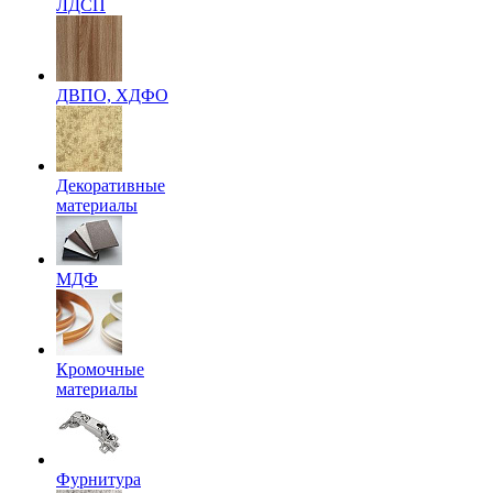
ЛДСП
ДВПО, ХДФО
Декоративные
материалы
МДФ
Кромочные
материалы
Фурнитура