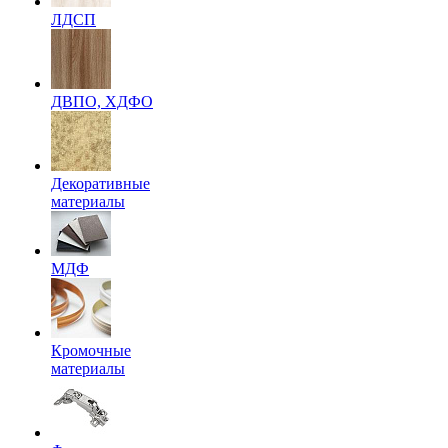
ЛДСП
ДВПО, ХДФО
Декоративные
материалы
МДФ
Кромочные
материалы