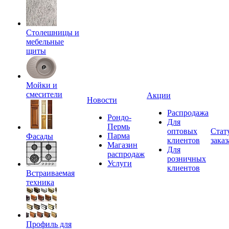
Столешницы и
мебельные
щиты
Мойки и
смесители
Акции
Новости
Распродажа
Рондо-
Для
Пермь
оптовых
Стат
Парма
Фасады
клиентов
заказ
Магазин
Для
распродаж
розничных
Услуги
клиентов
Встраиваемая
техника
Профиль для