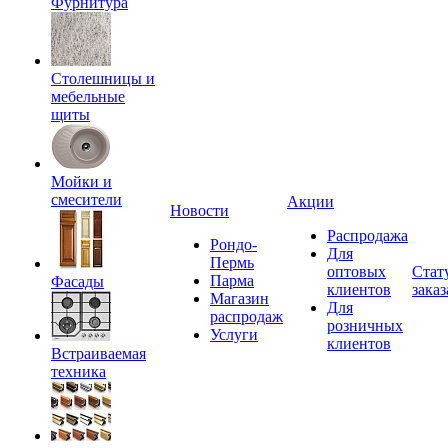
Фурнитура
Столешницы и
мебельные
щиты
Мойки и
смесители
Акции
Новости
Распродажа
Рондо-
Для
Пермь
оптовых
Стат
Парма
Фасады
клиентов
заказ
Магазин
Для
распродаж
розничных
Услуги
клиентов
Встраиваемая
техника