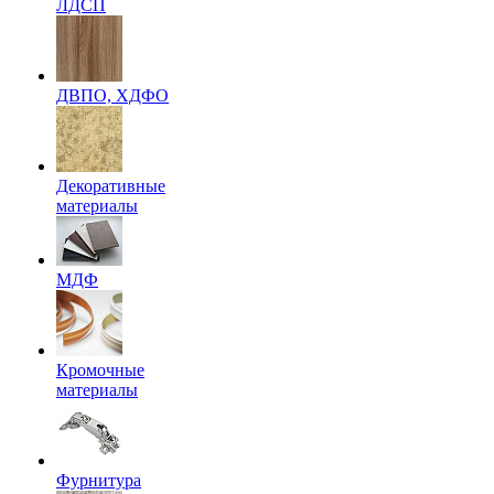
ЛДСП
ДВПО, ХДФО
Декоративные
материалы
МДФ
Кромочные
материалы
Фурнитура