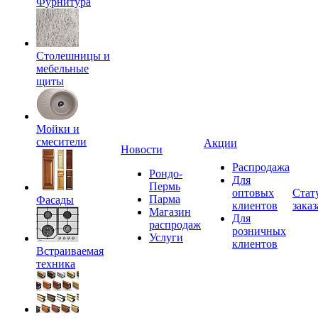
Фурнитура
Столешницы и
мебельные
щиты
Мойки и
смесители
Акции
Новости
Распродажа
Рондо-
Для
Пермь
оптовых
Стат
Парма
Фасады
клиентов
заказ
Магазин
Для
распродаж
розничных
Услуги
клиентов
Встраиваемая
техника