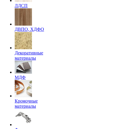
ЛДСП
ДВПО, ХДФО
Декоративные
материалы
МДФ
Кромочные
материалы