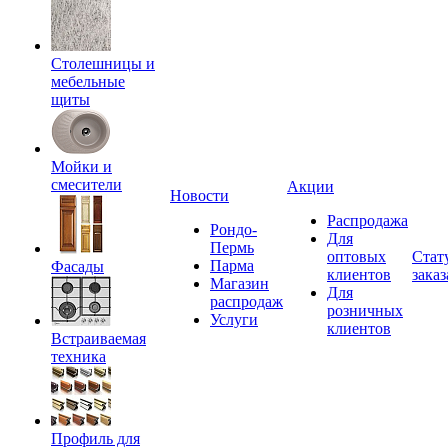
Столешницы и
мебельные
щиты
Мойки и
смесители
Акции
Новости
Распродажа
Рондо-
Для
Пермь
оптовых
Стат
Парма
Фасады
клиентов
заказ
Магазин
Для
распродаж
розничных
Услуги
клиентов
Встраиваемая
техника
Профиль для