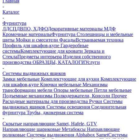
Главная
-
Каталог
-
Фурнитура
ЛДСП
ДВПО, ХДФО
Декоративные материалы
МДФ
Кромочные материалы
Фурнитура
Столешницы и мебельные
щиты
Мойки и смесители
Фасады
Встраиваемая техника
Профиль для шкафов-купе
Гардеробные
системы
Комплектующие для кровати
Зеркала и
Стекла
Предметы интерьера
Изделия собственного
производства
ОБРАЗЦЫ, КАТАЛОГИ
Услуги
-
Системы выдвижных ящиков
Замки мебельные
Комплектующие для кухни
Комплектующие
для шкафов-купе
Крючки мебельные
Механизмы
трансформации мебели
Опоры мебельные
Петли мебельные
Подъемные механизмы
Полкодержатели, Консоли
Прочее
Расходные материалы для производства
Ручки
Системы
выдвижных ящиков
Системы освещения
Соединительная
фурнитура
Трубы, джокерная система
-
Скрытые направляющие Samet, Hafele, GTV
Направляющие шариковые
Метабоксы
Направляющие
роликовые
Системы выдвижения Alphabox Samet
Системы