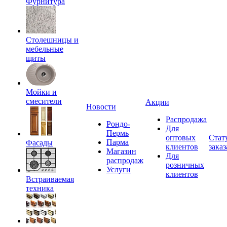
Фурнитура
Столешницы и
мебельные
щиты
Мойки и
смесители
Акции
Новости
Распродажа
Рондо-
Для
Пермь
оптовых
Стат
Парма
Фасады
клиентов
заказ
Магазин
Для
распродаж
розничных
Услуги
клиентов
Встраиваемая
техника