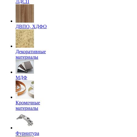
ЛДСП
ДВПО, ХДФО
Декоративные
материалы
МДФ
Кромочные
материалы
Фурнитура