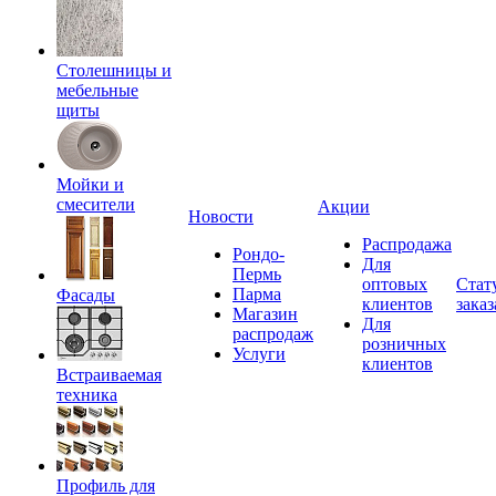
Столешницы и
мебельные
щиты
Мойки и
смесители
Акции
Новости
Распродажа
Рондо-
Для
Пермь
оптовых
Стат
Парма
Фасады
клиентов
заказ
Магазин
Для
распродаж
розничных
Услуги
клиентов
Встраиваемая
техника
Профиль для