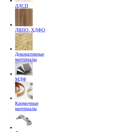
ЛДСП
ДВПО, ХДФО
Декоративные
материалы
МДФ
Кромочные
материалы