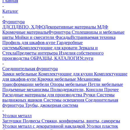
Главная
-
Каталог
-
Фурнитура
ЛДСП
ДВПО, ХДФО
Декоративные материалы
МДФ
Кромочные материалы
Фурнитура
Столешницы и мебельные
щиты
Мойки и смесители
Фасады
Встраиваемая техника
Профиль для шкафов-купе
Гардеробные
системы
Комплектующие для кровати
Зеркала и
Стекла
Предметы интерьера
Изделия собственного
производства
ОБРАЗЦЫ, КАТАЛОГИ
Услуги
-
Соединительная фурнитура
Замки мебельные
Комплектующие для кухни
Комплектующие
для шкафов-купе
Крючки мебельные
Механизмы
трансформации мебели
Опоры мебельные
Петли мебельные
Подъемные механизмы
Полкодержатели, Консоли
Прочее
Расходные материалы для производства
Ручки
Системы
выдвижных ящиков
Системы освещения
Соединительная
фурнитура
Трубы, джокерная система
-
Уголки металл
Заглушки
Подвесы
Стяжки, конфирматы, винты, саморезы
Уголки металл с декоративной накладкой
Уголки пластик