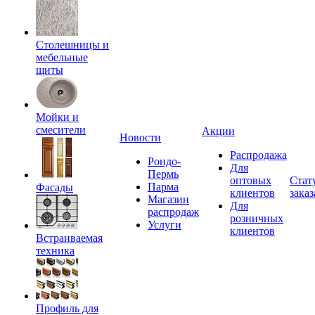
Столешницы и
мебельные
щиты
Мойки и
смесители
Акции
Новости
Распродажа
Рондо-
Для
Пермь
оптовых
Стат
Парма
Фасады
клиентов
заказ
Магазин
Для
распродаж
розничных
Услуги
клиентов
Встраиваемая
техника
Профиль для