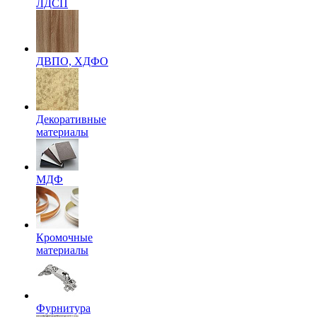
ЛДСП
ДВПО, ХДФО
Декоративные
материалы
МДФ
Кромочные
материалы
Фурнитура