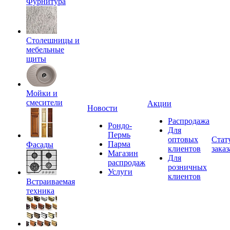
Фурнитура
Столешницы и
мебельные
щиты
Мойки и
смесители
Акции
Новости
Распродажа
Рондо-
Для
Пермь
оптовых
Стат
Парма
Фасады
клиентов
заказ
Магазин
Для
распродаж
розничных
Услуги
клиентов
Встраиваемая
техника