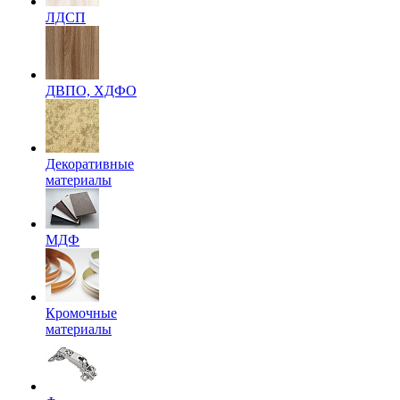
ЛДСП
ДВПО, ХДФО
Декоративные
материалы
МДФ
Кромочные
материалы