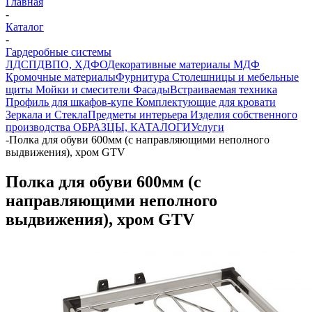
Главная
-
Каталог
-
Гардеробные системы
ЛДСП
ДВПО, ХДФО
Декоративные материалы
МДФ
Кромочные материалы
Фурнитура
Столешницы и мебельные
щиты
Мойки и смесители
Фасады
Встраиваемая техника
Профиль для шкафов-купе
Комплектующие для кровати
Зеркала и Стекла
Предметы интерьера
Изделия собственного
производства
ОБРАЗЦЫ, КАТАЛОГИ
Услуги
-
Полка для обуви 600мм (с направляющими неполного
выдвижения), хром GTV
Полка для обуви 600мм (с
направляющими неполного
выдвижения), хром GTV