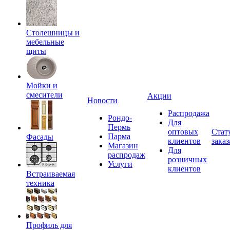
Столешницы и
мебельные
щиты
Мойки и
смесители
Акции
Новости
Распродажа
Рондо-
Для
Пермь
оптовых
Стат
Парма
Фасады
клиентов
заказ
Магазин
Для
распродаж
розничных
Услуги
клиентов
Встраиваемая
техника
Профиль для