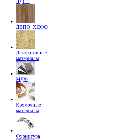
ЛДСП
ДВПО, ХДФО
Декоративные
материалы
МДФ
Кромочные
материалы
Фурнитура