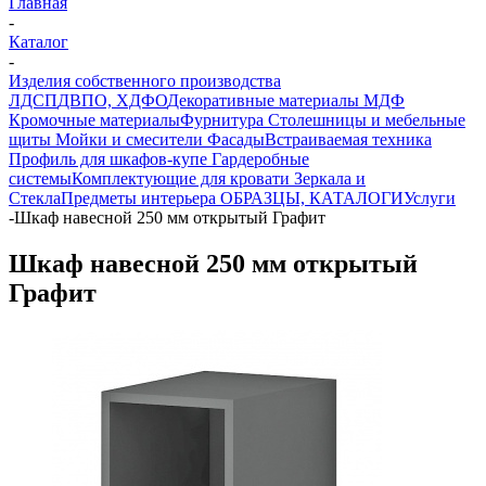
Главная
-
Каталог
-
Изделия собственного производства
ЛДСП
ДВПО, ХДФО
Декоративные материалы
МДФ
Кромочные материалы
Фурнитура
Столешницы и мебельные
щиты
Мойки и смесители
Фасады
Встраиваемая техника
Профиль для шкафов-купе
Гардеробные
системы
Комплектующие для кровати
Зеркала и
Стекла
Предметы интерьера
ОБРАЗЦЫ, КАТАЛОГИ
Услуги
-
Шкаф навесной 250 мм открытый Графит
Шкаф навесной 250 мм открытый
Графит