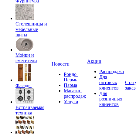
Фурнитура
Столешницы и
мебельные
щиты
Мойки и
смесители
Акции
Новости
Распродажа
Рондо-
Для
Пермь
оптовых
Стат
Парма
Фасады
клиентов
заказ
Магазин
Для
распродаж
розничных
Услуги
клиентов
Встраиваемая
техника