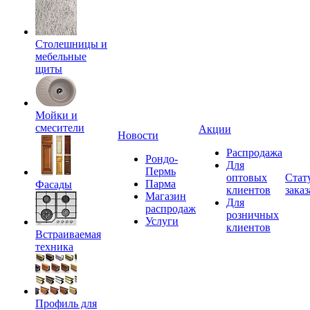
Столешницы и
мебельные
щиты
Мойки и
смесители
Акции
Новости
Распродажа
Рондо-
Для
Пермь
оптовых
Стат
Парма
Фасады
клиентов
заказ
Магазин
Для
распродаж
розничных
Услуги
клиентов
Встраиваемая
техника
Профиль для