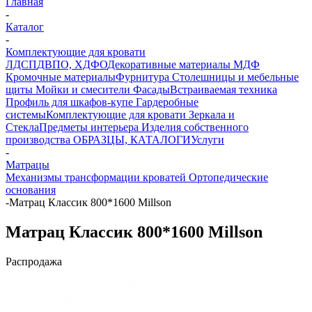
Главная
-
Каталог
-
Комплектующие для кровати
ЛДСП
ДВПО, ХДФО
Декоративные материалы
МДФ
Кромочные материалы
Фурнитура
Столешницы и мебельные
щиты
Мойки и смесители
Фасады
Встраиваемая техника
Профиль для шкафов-купе
Гардеробные
системы
Комплектующие для кровати
Зеркала и
Стекла
Предметы интерьера
Изделия собственного
производства
ОБРАЗЦЫ, КАТАЛОГИ
Услуги
-
Матрацы
Механизмы трансформации кроватей
Ортопедические
основания
-
Матрац Классик 800*1600 Millson
Матрац Классик 800*1600 Millson
Распродажа