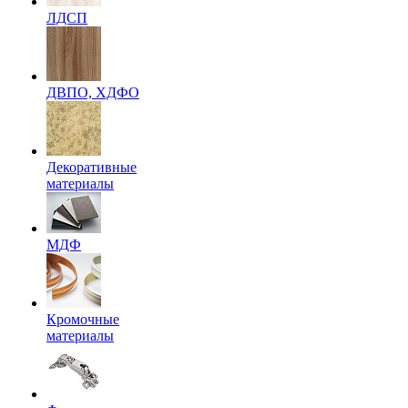
ЛДСП
ДВПО, ХДФО
Декоративные
материалы
МДФ
Кромочные
материалы