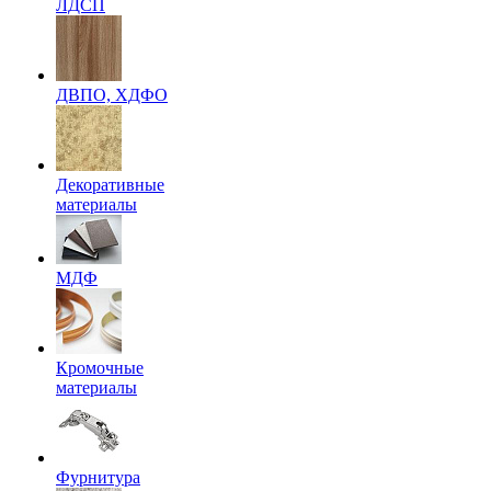
ЛДСП
ДВПО, ХДФО
Декоративные
материалы
МДФ
Кромочные
материалы
Фурнитура