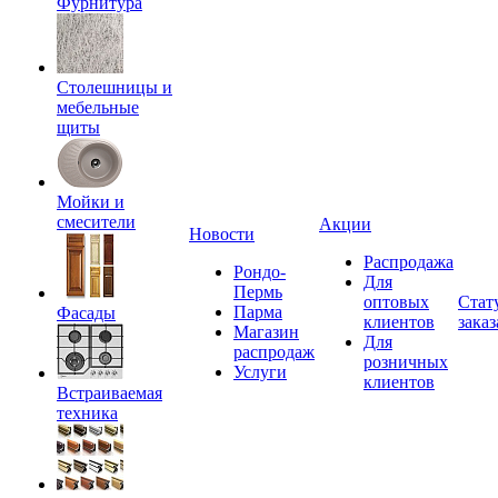
Фурнитура
Столешницы и
мебельные
щиты
Мойки и
смесители
Акции
Новости
Распродажа
Рондо-
Для
Пермь
оптовых
Стат
Парма
Фасады
клиентов
заказ
Магазин
Для
распродаж
розничных
Услуги
клиентов
Встраиваемая
техника