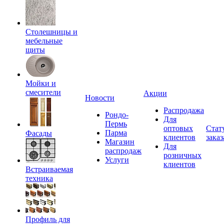
Столешницы и
мебельные
щиты
Мойки и
смесители
Акции
Новости
Распродажа
Рондо-
Для
Пермь
оптовых
Стат
Парма
Фасады
клиентов
заказ
Магазин
Для
распродаж
розничных
Услуги
клиентов
Встраиваемая
техника
Профиль для