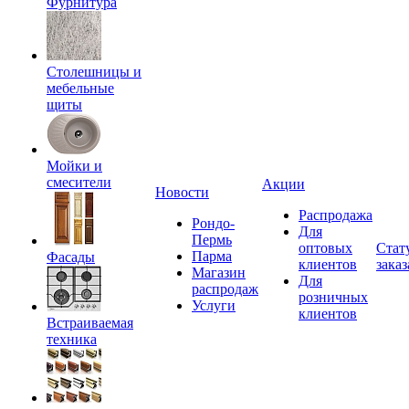
Фурнитура
Столешницы и
мебельные
щиты
Мойки и
смесители
Акции
Новости
Распродажа
Рондо-
Для
Пермь
оптовых
Стат
Парма
Фасады
клиентов
заказ
Магазин
Для
распродаж
розничных
Услуги
клиентов
Встраиваемая
техника