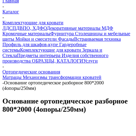
Главная
-
Каталог
-
Комплектующие для кровати
ЛДСП
ДВПО, ХДФО
Декоративные материалы
МДФ
Кромочные материалы
Фурнитура
Столешницы и мебельные
щиты
Мойки и смесители
Фасады
Встраиваемая техника
Профиль для шкафов-купе
Гардеробные
системы
Комплектующие для кровати
Зеркала и
Стекла
Предметы интерьера
Изделия собственного
производства
ОБРАЗЦЫ, КАТАЛОГИ
Услуги
-
Ортопедические основания
Матрацы
Механизмы трансформации кроватей
-
Основание ортопедическое разборное 800*2000
(4опоры/250мм)
Основание ортопедическое разборное
800*2000 (4опоры/250мм)