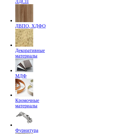
ЛДСП
ДВПО, ХДФО
Декоративные
материалы
МДФ
Кромочные
материалы
Фурнитура