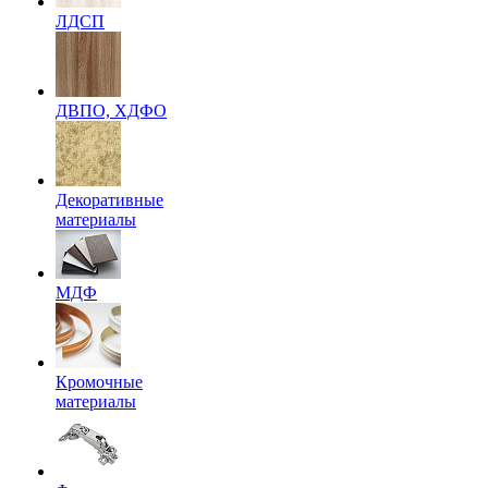
ЛДСП
ДВПО, ХДФО
Декоративные
материалы
МДФ
Кромочные
материалы