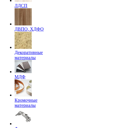
ЛДСП
ДВПО, ХДФО
Декоративные
материалы
МДФ
Кромочные
материалы