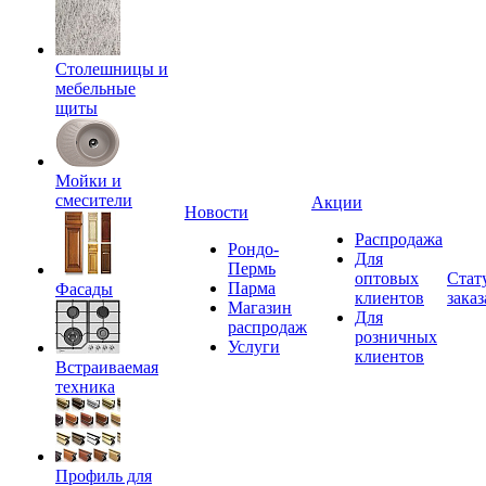
Столешницы и
мебельные
щиты
Мойки и
смесители
Акции
Новости
Распродажа
Рондо-
Для
Пермь
оптовых
Стат
Парма
Фасады
клиентов
заказ
Магазин
Для
распродаж
розничных
Услуги
клиентов
Встраиваемая
техника
Профиль для