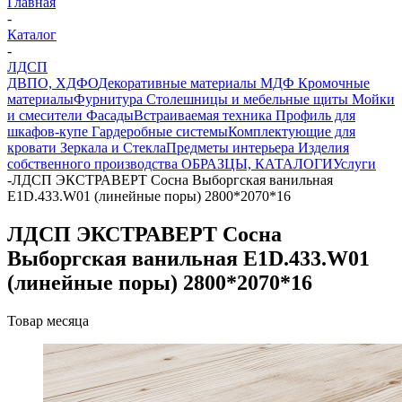
Главная
-
Каталог
-
ЛДСП
ДВПО, ХДФО
Декоративные материалы
МДФ
Кромочные
материалы
Фурнитура
Столешницы и мебельные щиты
Мойки
и смесители
Фасады
Встраиваемая техника
Профиль для
шкафов-купе
Гардеробные системы
Комплектующие для
кровати
Зеркала и Стекла
Предметы интерьера
Изделия
собственного производства
ОБРАЗЦЫ, КАТАЛОГИ
Услуги
-
ЛДСП ЭКСТРАВЕРТ Сосна Выборгская ванильная
Е1D.433.W01 (линейные поры) 2800*2070*16
ЛДСП ЭКСТРАВЕРТ Сосна
Выборгская ванильная Е1D.433.W01
(линейные поры) 2800*2070*16
Товар месяца