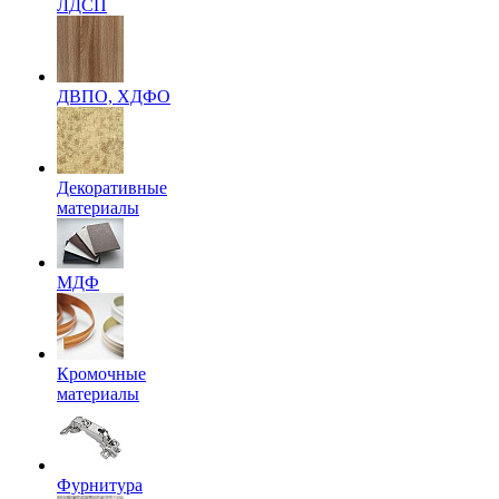
ЛДСП
ДВПО, ХДФО
Декоративные
материалы
МДФ
Кромочные
материалы
Фурнитура