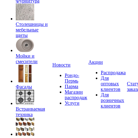
Фурнитура
Столешницы и
мебельные
щиты
Мойки и
смесители
Акции
Новости
Распродажа
Рондо-
Для
Пермь
оптовых
Стат
Парма
Фасады
клиентов
заказ
Магазин
Для
распродаж
розничных
Услуги
клиентов
Встраиваемая
техника