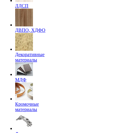
ЛДСП
ДВПО, ХДФО
Декоративные
материалы
МДФ
Кромочные
материалы