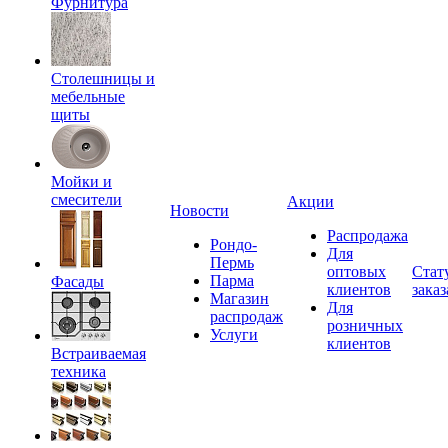
Фурнитура
Столешницы и
мебельные
щиты
Мойки и
смесители
Акции
Новости
Распродажа
Рондо-
Для
Пермь
оптовых
Стат
Парма
Фасады
клиентов
заказ
Магазин
Для
распродаж
розничных
Услуги
клиентов
Встраиваемая
техника