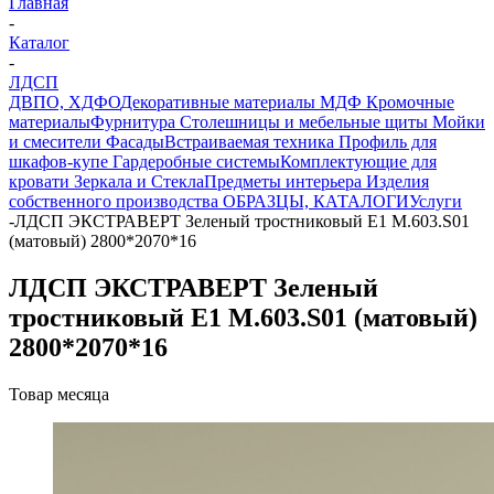
Главная
-
Каталог
-
ЛДСП
ДВПО, ХДФО
Декоративные материалы
МДФ
Кромочные
материалы
Фурнитура
Столешницы и мебельные щиты
Мойки
и смесители
Фасады
Встраиваемая техника
Профиль для
шкафов-купе
Гардеробные системы
Комплектующие для
кровати
Зеркала и Стекла
Предметы интерьера
Изделия
собственного производства
ОБРАЗЦЫ, КАТАЛОГИ
Услуги
-
ЛДСП ЭКСТРАВЕРТ Зеленый тростниковый Е1 М.603.S01
(матовый) 2800*2070*16
ЛДСП ЭКСТРАВЕРТ Зеленый
тростниковый Е1 М.603.S01 (матовый)
2800*2070*16
Товар месяца