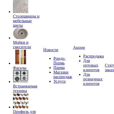
Столешницы и
мебельные
щиты
Мойки и
смесители
Акции
Новости
Распродажа
Рондо-
Для
Пермь
оптовых
Стат
Парма
Фасады
клиентов
заказ
Магазин
Для
распродаж
розничных
Услуги
клиентов
Встраиваемая
техника
Профиль для