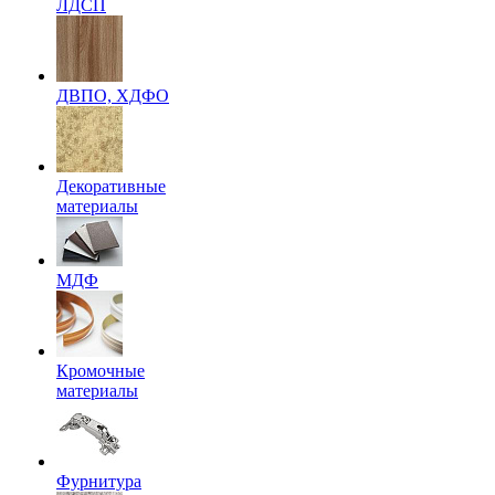
ЛДСП
ДВПО, ХДФО
Декоративные
материалы
МДФ
Кромочные
материалы
Фурнитура