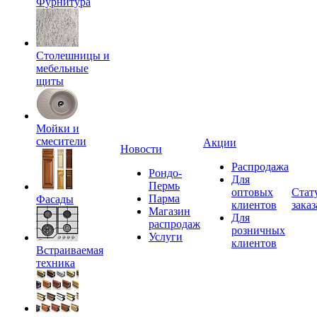
Фурнитура
Столешницы и
мебельные
щиты
Мойки и
смесители
Акции
Новости
Распродажа
Рондо-
Для
Пермь
оптовых
Стат
Парма
Фасады
клиентов
заказ
Магазин
Для
распродаж
розничных
Услуги
клиентов
Встраиваемая
техника