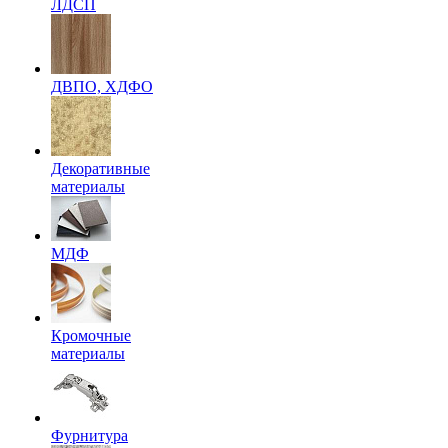
ЛДСП
ДВПО, ХДФО
Декоративные
материалы
МДФ
Кромочные
материалы
Фурнитура