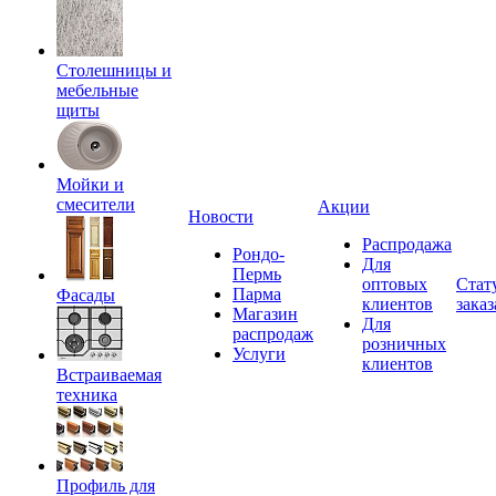
Столешницы и
мебельные
щиты
Мойки и
смесители
Акции
Новости
Распродажа
Рондо-
Для
Пермь
оптовых
Стат
Парма
Фасады
клиентов
заказ
Магазин
Для
распродаж
розничных
Услуги
клиентов
Встраиваемая
техника
Профиль для