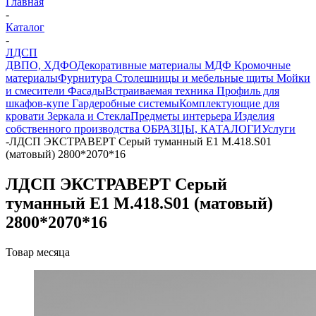
Главная
-
Каталог
-
ЛДСП
ДВПО, ХДФО
Декоративные материалы
МДФ
Кромочные
материалы
Фурнитура
Столешницы и мебельные щиты
Мойки
и смесители
Фасады
Встраиваемая техника
Профиль для
шкафов-купе
Гардеробные системы
Комплектующие для
кровати
Зеркала и Стекла
Предметы интерьера
Изделия
собственного производства
ОБРАЗЦЫ, КАТАЛОГИ
Услуги
-
ЛДСП ЭКСТРАВЕРТ Серый туманный Е1 М.418.S01
(матовый) 2800*2070*16
ЛДСП ЭКСТРАВЕРТ Серый
туманный Е1 М.418.S01 (матовый)
2800*2070*16
Товар месяца