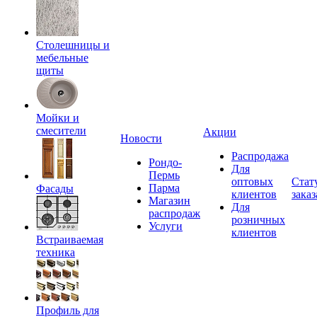
Столешницы и
мебельные
щиты
Мойки и
смесители
Акции
Новости
Распродажа
Рондо-
Для
Пермь
оптовых
Стат
Парма
Фасады
клиентов
заказ
Магазин
Для
распродаж
розничных
Услуги
клиентов
Встраиваемая
техника
Профиль для