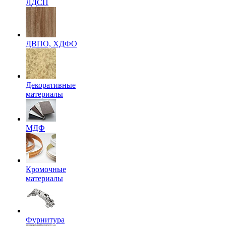
ЛДСП
ДВПО, ХДФО
Декоративные
материалы
МДФ
Кромочные
материалы
Фурнитура