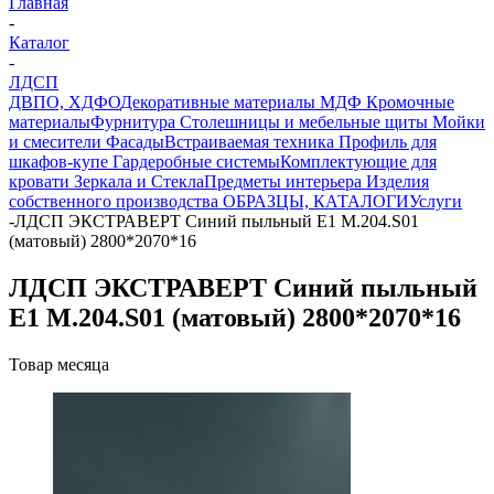
Главная
-
Каталог
-
ЛДСП
ДВПО, ХДФО
Декоративные материалы
МДФ
Кромочные
материалы
Фурнитура
Столешницы и мебельные щиты
Мойки
и смесители
Фасады
Встраиваемая техника
Профиль для
шкафов-купе
Гардеробные системы
Комплектующие для
кровати
Зеркала и Стекла
Предметы интерьера
Изделия
собственного производства
ОБРАЗЦЫ, КАТАЛОГИ
Услуги
-
ЛДСП ЭКСТРАВЕРТ Синий пыльный Е1 М.204.S01
(матовый) 2800*2070*16
ЛДСП ЭКСТРАВЕРТ Синий пыльный
Е1 М.204.S01 (матовый) 2800*2070*16
Товар месяца