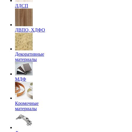
ЛДСП
ДВПО, ХДФО
Декоративные
материалы
МДФ
Кромочные
материалы