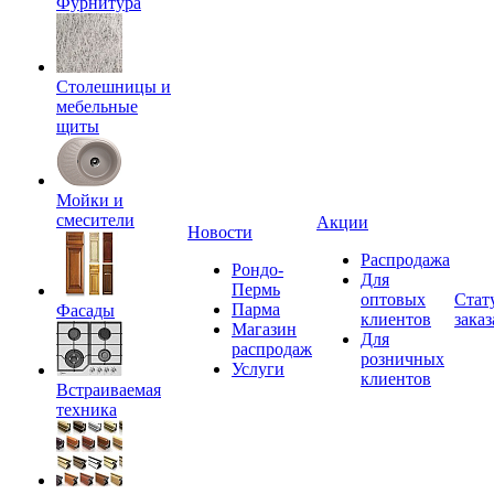
Фурнитура
Столешницы и
мебельные
щиты
Мойки и
смесители
Акции
Новости
Распродажа
Рондо-
Для
Пермь
оптовых
Стат
Парма
Фасады
клиентов
заказ
Магазин
Для
распродаж
розничных
Услуги
клиентов
Встраиваемая
техника