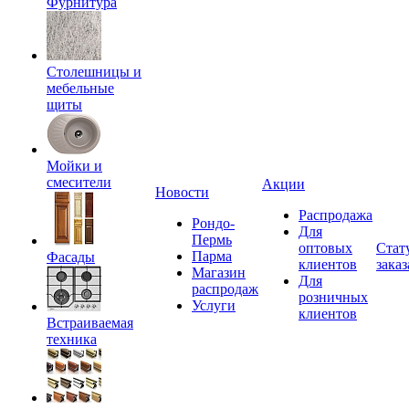
Фурнитура
Столешницы и
мебельные
щиты
Мойки и
смесители
Акции
Новости
Распродажа
Рондо-
Для
Пермь
оптовых
Стат
Парма
Фасады
клиентов
заказ
Магазин
Для
распродаж
розничных
Услуги
клиентов
Встраиваемая
техника