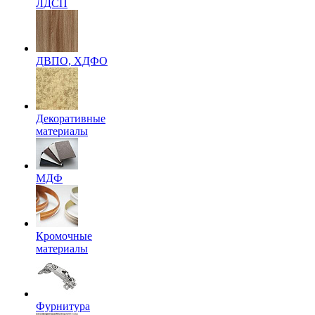
ЛДСП
ДВПО, ХДФО
Декоративные
материалы
МДФ
Кромочные
материалы
Фурнитура