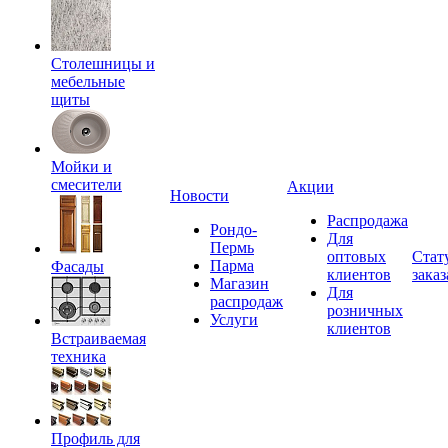
Столешницы и
мебельные
щиты
Мойки и
смесители
Акции
Новости
Распродажа
Рондо-
Для
Пермь
оптовых
Стат
Парма
Фасады
клиентов
заказ
Магазин
Для
распродаж
розничных
Услуги
клиентов
Встраиваемая
техника
Профиль для