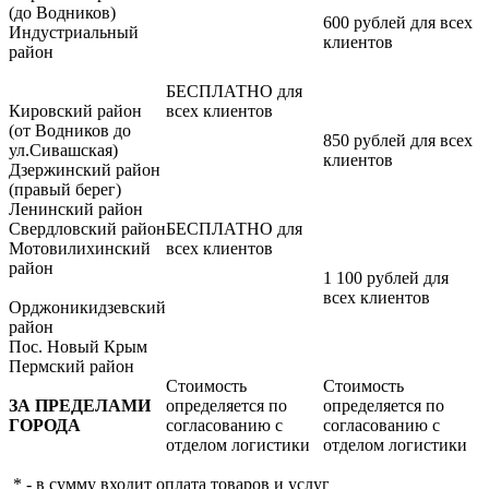
(до Водников)
600 рублей для всех
Индустриальный
клиентов
район
БЕСПЛАТНО для
Кировский район
всех клиентов
(от Водников до
850 рублей для всех
ул.Сивашская)
клиентов
Дзержинский район
(правый берег)
Ленинский район
Свердловский район
БЕСПЛАТНО для
Мотовилихинский
всех клиентов
район
1 100 рублей для
всех клиентов
Орджоникидзевский
район
Пос. Новый Крым
Пермский район
Стоимость
Стоимость
ЗА ПРЕДЕЛАМИ
определяется по
определяется по
ГОРОДА
согласованию с
согласованию с
отделом логистики
отделом логистики
* - в сумму входит оплата товаров и услуг