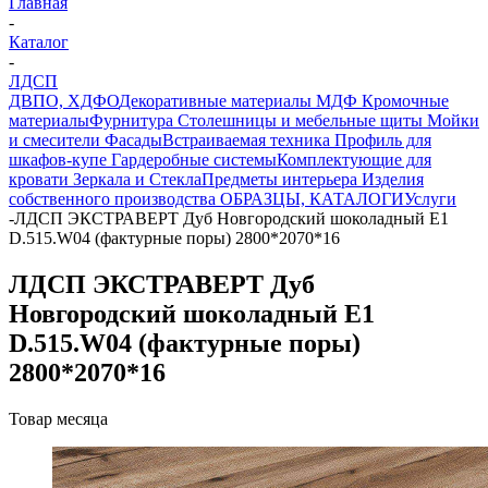
Главная
-
Каталог
-
ЛДСП
ДВПО, ХДФО
Декоративные материалы
МДФ
Кромочные
материалы
Фурнитура
Столешницы и мебельные щиты
Мойки
и смесители
Фасады
Встраиваемая техника
Профиль для
шкафов-купе
Гардеробные системы
Комплектующие для
кровати
Зеркала и Стекла
Предметы интерьера
Изделия
собственного производства
ОБРАЗЦЫ, КАТАЛОГИ
Услуги
-
ЛДСП ЭКСТРАВЕРТ Дуб Новгородский шоколадный Е1
D.515.W04 (фактурные поры) 2800*2070*16
ЛДСП ЭКСТРАВЕРТ Дуб
Новгородский шоколадный Е1
D.515.W04 (фактурные поры)
2800*2070*16
Товар месяца