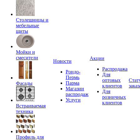
Столешницы и
мебельные
щиты
Мойки и
смесители
Акции
Новости
Распродажа
Рондо-
Для
Пермь
оптовых
Стат
Парма
Фасады
клиентов
заказ
Магазин
Для
распродаж
розничных
Услуги
клиентов
Встраиваемая
техника
Профиль для