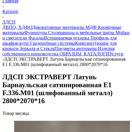
Главная
-
Каталог
-
ЛДСП
ДВПО, ХДФО
Декоративные материалы
МДФ
Кромочные
материалы
Фурнитура
Столешницы и мебельные щиты
Мойки
и смесители
Фасады
Встраиваемая техника
Профиль для
шкафов-купе
Гардеробные системы
Комплектующие для
кровати
Зеркала и Стекла
Предметы интерьера
Изделия
собственного производства
ОБРАЗЦЫ, КАТАЛОГИ
Услуги
-
ЛДСП ЭКСТРАВЕРТ Латунь Барнаульская сатинированная
Е1 F.336.М01 (шлифованный металл) 2800*2070*16
ЛДСП ЭКСТРАВЕРТ Латунь
Барнаульская сатинированная Е1
F.336.М01 (шлифованный металл)
2800*2070*16
Товар месяца