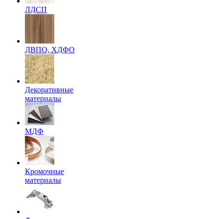
ЛДСП
ДВПО, ХДФО
Декоративные
материалы
МДФ
Кромочные
материалы