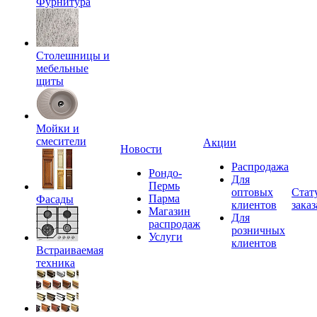
Фурнитура
Столешницы и
мебельные
щиты
Мойки и
смесители
Акции
Новости
Распродажа
Рондо-
Для
Пермь
оптовых
Стат
Парма
Фасады
клиентов
заказ
Магазин
Для
распродаж
розничных
Услуги
клиентов
Встраиваемая
техника