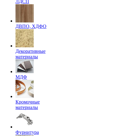
ЛДСП
ДВПО, ХДФО
Декоративные
материалы
МДФ
Кромочные
материалы
Фурнитура