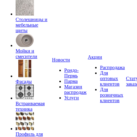
Столешницы и
мебельные
щиты
Мойки и
смесители
Акции
Новости
Распродажа
Рондо-
Для
Пермь
оптовых
Стат
Парма
Фасады
клиентов
заказ
Магазин
Для
распродаж
розничных
Услуги
клиентов
Встраиваемая
техника
Профиль для