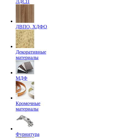
ЛДСП
ДВПО, ХДФО
Декоративные
материалы
МДФ
Кромочные
материалы
Фурнитура