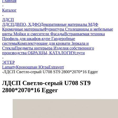
Главная
-
Каталог
-
ЛДСП
ЛДСП
ДВПО, ХДФО
Декоративные материалы
МДФ
Кромочные материалы
Фурнитура
Столешницы и мебельные
щиты
Мойки и смесители
Фасады
Встраиваемая техника
Профиль для шкафов-купе
Гардеробные
системы
Комплектующие для кровати
Зеркала и
Стекла
Предметы интерьера
Изделия собственного
производства
ОБРАЗЦЫ, КАТАЛОГИ
Услуги
-
ЭГГЕР
Lamarty
Кроношпан
Югра
Extravert
-
ЛДСП Светло-серый U708 ST9 2800*2070*16 Egger
ЛДСП Светло-серый U708 ST9
2800*2070*16 Egger