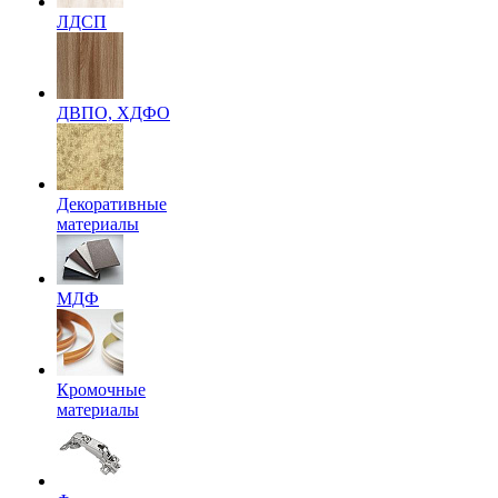
ЛДСП
ДВПО, ХДФО
Декоративные
материалы
МДФ
Кромочные
материалы