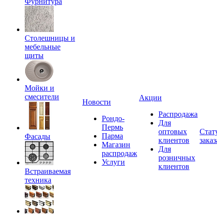
Фурнитура
Столешницы и
мебельные
щиты
Мойки и
смесители
Акции
Новости
Распродажа
Рондо-
Для
Пермь
оптовых
Стат
Парма
Фасады
клиентов
заказ
Магазин
Для
распродаж
розничных
Услуги
клиентов
Встраиваемая
техника