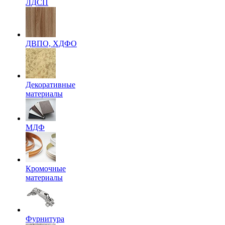
ЛДСП
ДВПО, ХДФО
Декоративные
материалы
МДФ
Кромочные
материалы
Фурнитура