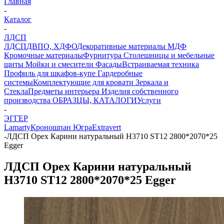
Главная
-
Каталог
-
ЛДСП
ЛДСП
ДВПО, ХДФО
Декоративные материалы
МДФ
Кромочные материалы
Фурнитура
Столешницы и мебельные
щиты
Мойки и смесители
Фасады
Встраиваемая техника
Профиль для шкафов-купе
Гардеробные
системы
Комплектующие для кровати
Зеркала и
Стекла
Предметы интерьера
Изделия собственного
производства
ОБРАЗЦЫ, КАТАЛОГИ
Услуги
-
ЭГГЕР
Lamarty
Кроношпан
Югра
Extravert
-
ЛДСП Орех Карини натуральный H3710 ST12 2800*2070*25
Egger
ЛДСП Орех Карини натуральный
H3710 ST12 2800*2070*25 Egger