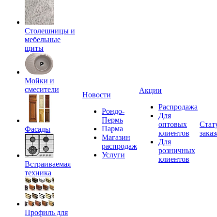
Столешницы и
мебельные
щиты
Мойки и
смесители
Акции
Новости
Распродажа
Рондо-
Для
Пермь
оптовых
Стат
Парма
Фасады
клиентов
заказ
Магазин
Для
распродаж
розничных
Услуги
клиентов
Встраиваемая
техника
Профиль для