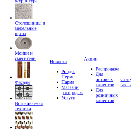
Фурнитура
Столешницы и
мебельные
щиты
Мойки и
смесители
Акции
Новости
Распродажа
Рондо-
Для
Пермь
оптовых
Стат
Парма
Фасады
клиентов
заказ
Магазин
Для
распродаж
розничных
Услуги
клиентов
Встраиваемая
техника