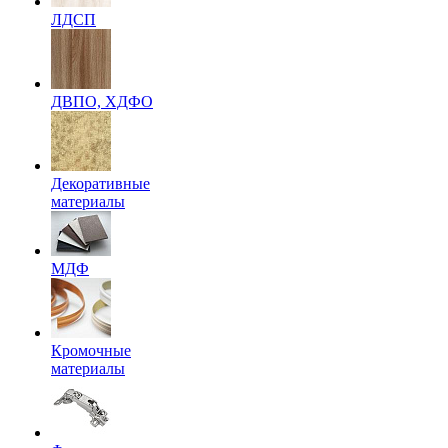
ЛДСП
ДВПО, ХДФО
Декоративные
материалы
МДФ
Кромочные
материалы