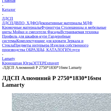
Главная
-
Каталог
-
ЛДСП
ЛДСП
ДВПО, ХДФО
Декоративные материалы
МДФ
Кромочные материалы
Фурнитура
Столешницы и мебельные
щиты
Мойки и смесители
Фасады
Встраиваемая техника
Профиль для шкафов-купе
Гардеробные
системы
Комплектующие для кровати
Зеркала и
Стекла
Предметы интерьера
Изделия собственного
производства
ОБРАЗЦЫ, КАТАЛОГИ
Услуги
-
Lamarty
Кроношпан
Югра
ЭГГЕР
Extravert
-
ЛДСП Алюминий Р 2750*1830*16мм Lamarty
ЛДСП Алюминий Р 2750*1830*16мм
Lamarty