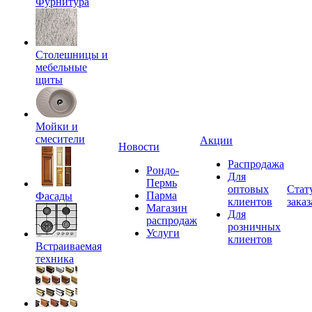
Фурнитура
Столешницы и
мебельные
щиты
Мойки и
смесители
Акции
Новости
Распродажа
Рондо-
Для
Пермь
оптовых
Стат
Парма
Фасады
клиентов
заказ
Магазин
Для
распродаж
розничных
Услуги
клиентов
Встраиваемая
техника