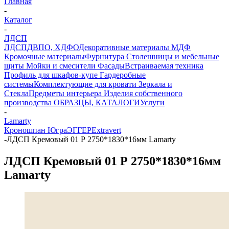
Главная
-
Каталог
-
ЛДСП
ЛДСП
ДВПО, ХДФО
Декоративные материалы
МДФ
Кромочные материалы
Фурнитура
Столешницы и мебельные
щиты
Мойки и смесители
Фасады
Встраиваемая техника
Профиль для шкафов-купе
Гардеробные
системы
Комплектующие для кровати
Зеркала и
Стекла
Предметы интерьера
Изделия собственного
производства
ОБРАЗЦЫ, КАТАЛОГИ
Услуги
-
Lamarty
Кроношпан
Югра
ЭГГЕР
Extravert
-
ЛДСП Кремовый 01 Р 2750*1830*16мм Lamarty
ЛДСП Кремовый 01 Р 2750*1830*16мм
Lamarty