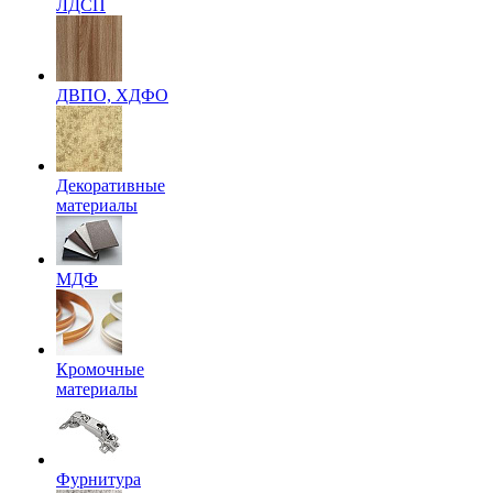
ЛДСП
ДВПО, ХДФО
Декоративные
материалы
МДФ
Кромочные
материалы
Фурнитура