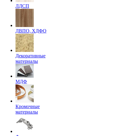
ЛДСП
ДВПО, ХДФО
Декоративные
материалы
МДФ
Кромочные
материалы