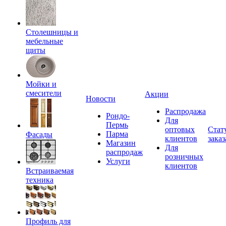
Столешницы и
мебельные
щиты
Мойки и
смесители
Акции
Новости
Распродажа
Рондо-
Для
Пермь
оптовых
Стат
Парма
Фасады
клиентов
заказ
Магазин
Для
распродаж
розничных
Услуги
клиентов
Встраиваемая
техника
Профиль для