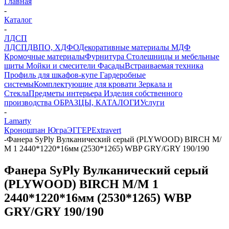
Главная
-
Каталог
-
ЛДСП
ЛДСП
ДВПО, ХДФО
Декоративные материалы
МДФ
Кромочные материалы
Фурнитура
Столешницы и мебельные
щиты
Мойки и смесители
Фасады
Встраиваемая техника
Профиль для шкафов-купе
Гардеробные
системы
Комплектующие для кровати
Зеркала и
Стекла
Предметы интерьера
Изделия собственного
производства
ОБРАЗЦЫ, КАТАЛОГИ
Услуги
-
Lamarty
Кроношпан
Югра
ЭГГЕР
Extravert
-
Фанера SyPly Вулканический серый (PLYWOOD) BIRCH М/
М 1 2440*1220*16мм (2530*1265) WBP GRY/GRY 190/190
Фанера SyPly Вулканический серый
(PLYWOOD) BIRCH М/М 1
2440*1220*16мм (2530*1265) WBP
GRY/GRY 190/190