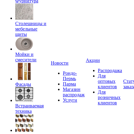
Фурнитура
Столешницы и
мебельные
щиты
Мойки и
смесители
Акции
Новости
Распродажа
Рондо-
Для
Пермь
оптовых
Стат
Парма
Фасады
клиентов
заказ
Магазин
Для
распродаж
розничных
Услуги
клиентов
Встраиваемая
техника