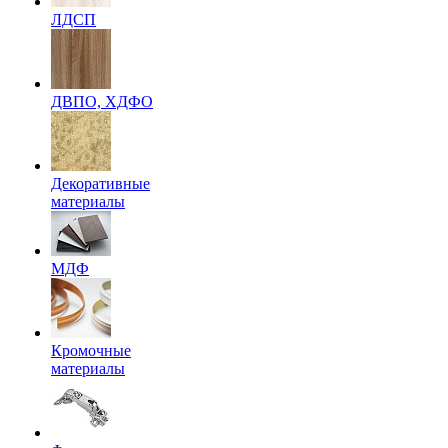
ЛДСП
ДВПО, ХДФО
Декоративные
материалы
МДФ
Кромочные
материалы