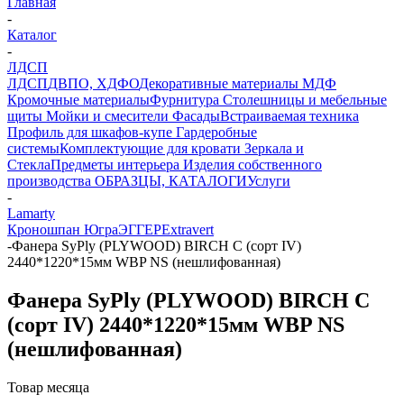
Главная
-
Каталог
-
ЛДСП
ЛДСП
ДВПО, ХДФО
Декоративные материалы
МДФ
Кромочные материалы
Фурнитура
Столешницы и мебельные
щиты
Мойки и смесители
Фасады
Встраиваемая техника
Профиль для шкафов-купе
Гардеробные
системы
Комплектующие для кровати
Зеркала и
Стекла
Предметы интерьера
Изделия собственного
производства
ОБРАЗЦЫ, КАТАЛОГИ
Услуги
-
Lamarty
Кроношпан
Югра
ЭГГЕР
Extravert
-
Фанера SyPly (PLYWOOD) BIRCH С (сорт IV)
2440*1220*15мм WBP NS (нешлифованная)
Фанера SyPly (PLYWOOD) BIRCH С
(сорт IV) 2440*1220*15мм WBP NS
(нешлифованная)
Товар месяца