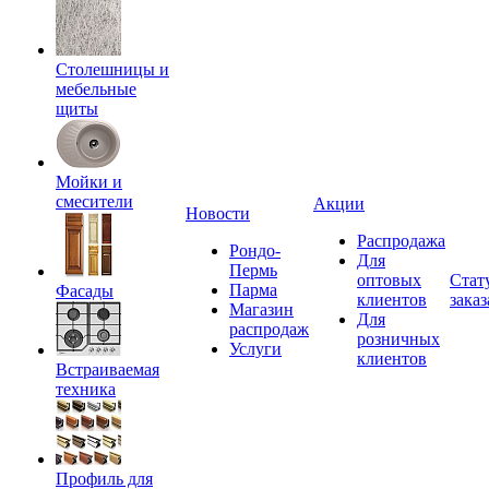
Столешницы и
мебельные
щиты
Мойки и
смесители
Акции
Новости
Распродажа
Рондо-
Для
Пермь
оптовых
Стат
Парма
Фасады
клиентов
заказ
Магазин
Для
распродаж
розничных
Услуги
клиентов
Встраиваемая
техника
Профиль для