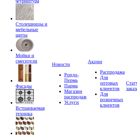
Фурнитура
Столешницы и
мебельные
щиты
Мойки и
смесители
Акции
Новости
Распродажа
Рондо-
Для
Пермь
оптовых
Стат
Парма
Фасады
клиентов
заказ
Магазин
Для
распродаж
розничных
Услуги
клиентов
Встраиваемая
техника