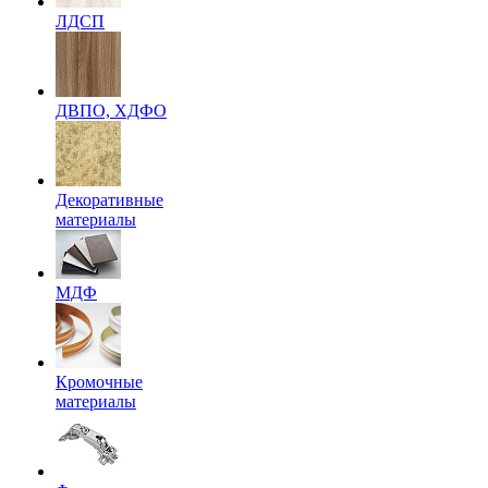
ЛДСП
ДВПО, ХДФО
Декоративные
материалы
МДФ
Кромочные
материалы