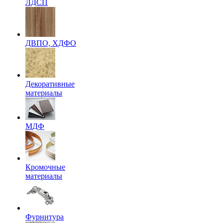
ЛДСП
ДВПО, ХДФО
Декоративные
материалы
МДФ
Кромочные
материалы
Фурнитура