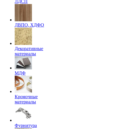
ЛДСП
ДВПО, ХДФО
Декоративные
материалы
МДФ
Кромочные
материалы
Фурнитура