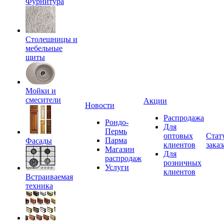
Фурнитура
Столешницы и
мебельные
щиты
Мойки и
смесители
Акции
Новости
Распродажа
Рондо-
Для
Пермь
оптовых
Стат
Парма
Фасады
клиентов
заказ
Магазин
Для
распродаж
розничных
Услуги
клиентов
Встраиваемая
техника