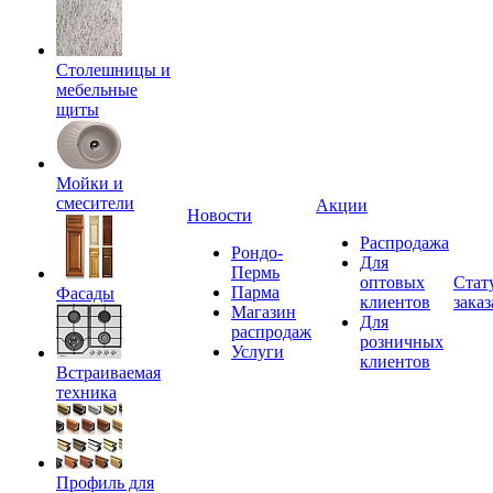
Столешницы и
мебельные
щиты
Мойки и
смесители
Акции
Новости
Распродажа
Рондо-
Для
Пермь
оптовых
Стат
Парма
Фасады
клиентов
заказ
Магазин
Для
распродаж
розничных
Услуги
клиентов
Встраиваемая
техника
Профиль для