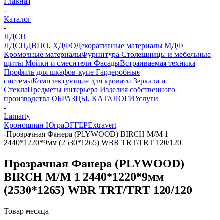
Главная
-
Каталог
-
ЛДСП
ЛДСП
ДВПО, ХДФО
Декоративные материалы
МДФ
Кромочные материалы
Фурнитура
Столешницы и мебельные
щиты
Мойки и смесители
Фасады
Встраиваемая техника
Профиль для шкафов-купе
Гардеробные
системы
Комплектующие для кровати
Зеркала и
Стекла
Предметы интерьера
Изделия собственного
производства
ОБРАЗЦЫ, КАТАЛОГИ
Услуги
-
Lamarty
Кроношпан
Югра
ЭГГЕР
Extravert
-
Прозрачная Фанера (PLYWOOD) BIRCH М/М 1
2440*1220*9мм (2530*1265) WBR TRТ/TRТ 120/120
Прозрачная Фанера (PLYWOOD)
BIRCH М/М 1 2440*1220*9мм
(2530*1265) WBR TRТ/TRТ 120/120
Товар месяца