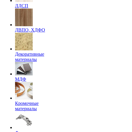
ЛДСП
ДВПО, ХДФО
Декоративные
материалы
МДФ
Кромочные
материалы