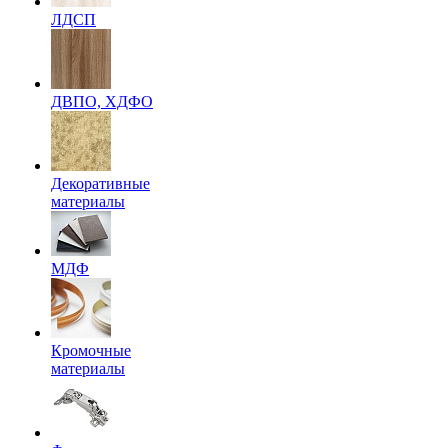
ЛДСП
ДВПО, ХДФО
Декоративные
материалы
МДФ
Кромочные
материалы