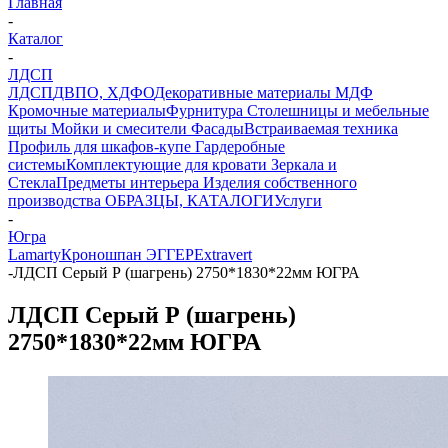
Главная
-
Каталог
-
ЛДСП
ЛДСП
ДВПО, ХДФО
Декоративные материалы
МДФ
Кромочные материалы
Фурнитура
Столешницы и мебельные
щиты
Мойки и смесители
Фасады
Встраиваемая техника
Профиль для шкафов-купе
Гардеробные
системы
Комплектующие для кровати
Зеркала и
Стекла
Предметы интерьера
Изделия собственного
производства
ОБРАЗЦЫ, КАТАЛОГИ
Услуги
-
Югра
Lamarty
Кроношпан
ЭГГЕР
Extravert
-
ЛДСП Серый Р (шагрень) 2750*1830*22мм ЮГРА
ЛДСП Серый Р (шагрень)
2750*1830*22мм ЮГРА