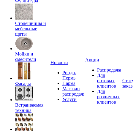
Фурнитура
Столешницы и
мебельные
щиты
Мойки и
смесители
Акции
Новости
Распродажа
Рондо-
Для
Пермь
оптовых
Стат
Парма
Фасады
клиентов
заказ
Магазин
Для
распродаж
розничных
Услуги
клиентов
Встраиваемая
техника