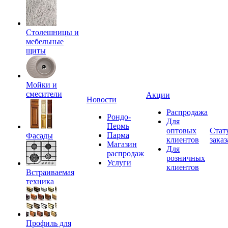
Столешницы и
мебельные
щиты
Мойки и
смесители
Акции
Новости
Распродажа
Рондо-
Для
Пермь
оптовых
Стат
Парма
Фасады
клиентов
заказ
Магазин
Для
распродаж
розничных
Услуги
клиентов
Встраиваемая
техника
Профиль для