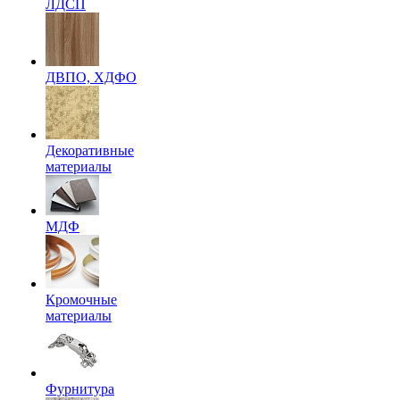
ЛДСП
ДВПО, ХДФО
Декоративные
материалы
МДФ
Кромочные
материалы
Фурнитура