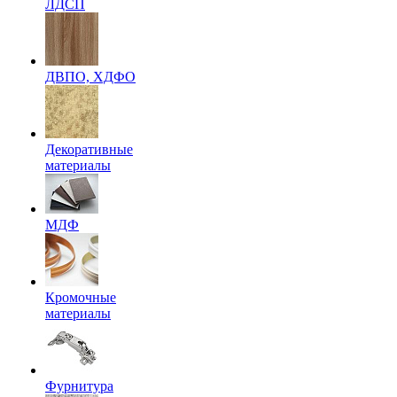
ЛДСП
ДВПО, ХДФО
Декоративные
материалы
МДФ
Кромочные
материалы
Фурнитура