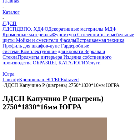
Главная
-
Каталог
-
ЛДСП
ЛДСП
ДВПО, ХДФО
Декоративные материалы
МДФ
Кромочные материалы
Фурнитура
Столешницы и мебельные
щиты
Мойки и смесители
Фасады
Встраиваемая техника
Профиль для шкафов-купе
Гардеробные
системы
Комплектующие для кровати
Зеркала и
Стекла
Предметы интерьера
Изделия собственного
производства
ОБРАЗЦЫ, КАТАЛОГИ
Услуги
-
Югра
Lamarty
Кроношпан
ЭГГЕР
Extravert
-
ЛДСП Капучино Р (шагрень) 2750*1830*16мм ЮГРА
ЛДСП Капучино Р (шагрень)
2750*1830*16мм ЮГРА