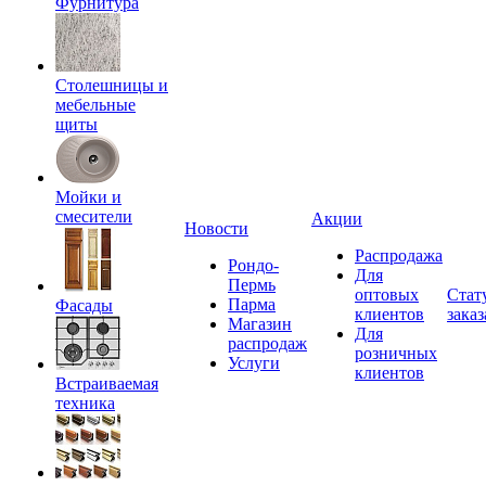
Фурнитура
Столешницы и
мебельные
щиты
Мойки и
смесители
Акции
Новости
Распродажа
Рондо-
Для
Пермь
оптовых
Стат
Парма
Фасады
клиентов
заказ
Магазин
Для
распродаж
розничных
Услуги
клиентов
Встраиваемая
техника