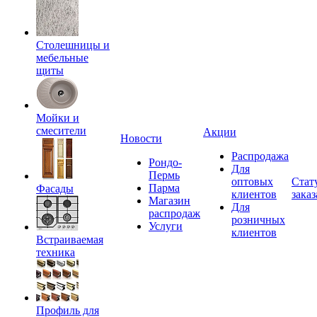
Столешницы и
мебельные
щиты
Мойки и
смесители
Акции
Новости
Распродажа
Рондо-
Для
Пермь
оптовых
Стат
Парма
Фасады
клиентов
заказ
Магазин
Для
распродаж
розничных
Услуги
клиентов
Встраиваемая
техника
Профиль для