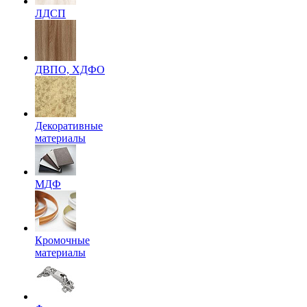
ЛДСП
ДВПО, ХДФО
Декоративные
материалы
МДФ
Кромочные
материалы