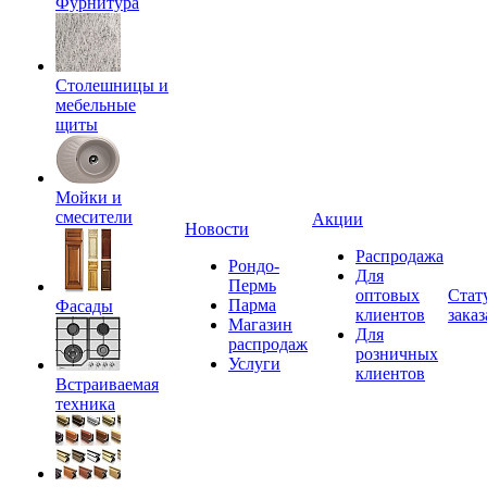
Фурнитура
Столешницы и
мебельные
щиты
Мойки и
смесители
Акции
Новости
Распродажа
Рондо-
Для
Пермь
оптовых
Стат
Парма
Фасады
клиентов
заказ
Магазин
Для
распродаж
розничных
Услуги
клиентов
Встраиваемая
техника