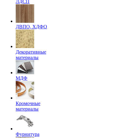
ЛДСП
ДВПО, ХДФО
Декоративные
материалы
МДФ
Кромочные
материалы
Фурнитура