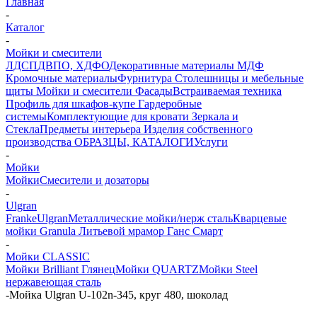
Главная
-
Каталог
-
Мойки и смесители
ЛДСП
ДВПО, ХДФО
Декоративные материалы
МДФ
Кромочные материалы
Фурнитура
Столешницы и мебельные
щиты
Мойки и смесители
Фасады
Встраиваемая техника
Профиль для шкафов-купе
Гардеробные
системы
Комплектующие для кровати
Зеркала и
Стекла
Предметы интерьера
Изделия собственного
производства
ОБРАЗЦЫ, КАТАЛОГИ
Услуги
-
Мойки
Мойки
Смесители и дозаторы
-
Ulgran
Franke
Ulgran
Металлические мойки/нерж сталь
Кварцевые
мойки Granula
Литьевой мрамор Ганс Смарт
-
Мойки CLASSIC
Мойки Brilliant Глянец
Мойки QUARTZ
Мойки Steel
нержавеющая сталь
-
Мойка Ulgran U-102n-345, круг 480, шоколад