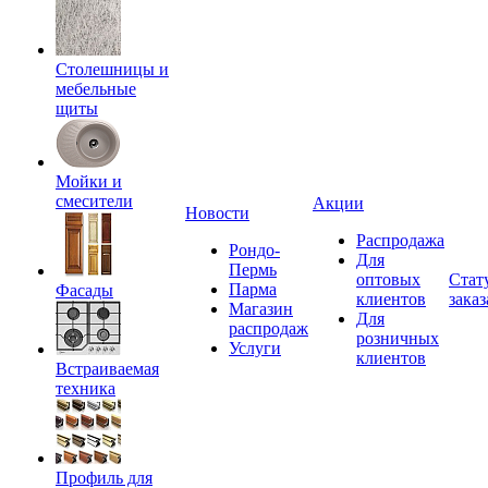
Столешницы и
мебельные
щиты
Мойки и
смесители
Акции
Новости
Распродажа
Рондо-
Для
Пермь
оптовых
Стат
Парма
Фасады
клиентов
заказ
Магазин
Для
распродаж
розничных
Услуги
клиентов
Встраиваемая
техника
Профиль для