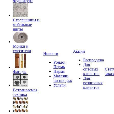
Фурнитура
Столешницы и
мебельные
щиты
Мойки и
смесители
Акции
Новости
Распродажа
Рондо-
Для
Пермь
оптовых
Стат
Парма
Фасады
клиентов
заказ
Магазин
Для
распродаж
розничных
Услуги
клиентов
Встраиваемая
техника