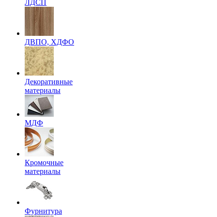
ЛДСП
ДВПО, ХДФО
Декоративные
материалы
МДФ
Кромочные
материалы
Фурнитура