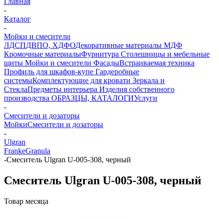
Главная
-
Каталог
-
Мойки и смесители
ЛДСП
ДВПО, ХДФО
Декоративные материалы
МДФ
Кромочные материалы
Фурнитура
Столешницы и мебельные
щиты
Мойки и смесители
Фасады
Встраиваемая техника
Профиль для шкафов-купе
Гардеробные
системы
Комплектующие для кровати
Зеркала и
Стекла
Предметы интерьера
Изделия собственного
производства
ОБРАЗЦЫ, КАТАЛОГИ
Услуги
-
Смесители и дозаторы
Мойки
Смесители и дозаторы
-
Ulgran
Franke
Granula
-
Смеситель Ulgran U-005-308, черный
Смеситель Ulgran U-005-308, черный
Товар месяца