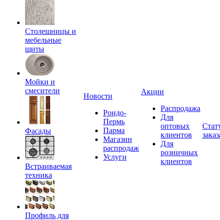
Столешницы и
мебельные
щиты
Мойки и
смесители
Акции
Новости
Распродажа
Рондо-
Для
Пермь
оптовых
Стат
Парма
Фасады
клиентов
заказ
Магазин
Для
распродаж
розничных
Услуги
клиентов
Встраиваемая
техника
Профиль для