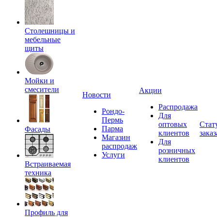
Столешницы и
мебельные
щиты
Мойки и
смесители
Акции
Новости
Распродажа
Рондо-
Для
Пермь
оптовых
Стат
Парма
Фасады
клиентов
заказ
Магазин
Для
распродаж
розничных
Услуги
клиентов
Встраиваемая
техника
Профиль для