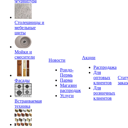
Фурнитура
Столешницы и
мебельные
щиты
Мойки и
смесители
Акции
Новости
Распродажа
Рондо-
Для
Пермь
оптовых
Стат
Парма
Фасады
клиентов
заказ
Магазин
Для
распродаж
розничных
Услуги
клиентов
Встраиваемая
техника