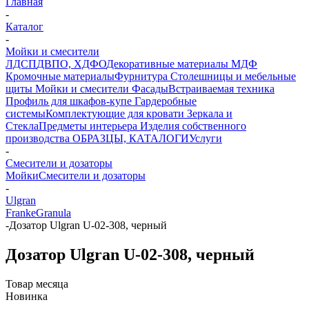
Главная
-
Каталог
-
Мойки и смесители
ЛДСП
ДВПО, ХДФО
Декоративные материалы
МДФ
Кромочные материалы
Фурнитура
Столешницы и мебельные
щиты
Мойки и смесители
Фасады
Встраиваемая техника
Профиль для шкафов-купе
Гардеробные
системы
Комплектующие для кровати
Зеркала и
Стекла
Предметы интерьера
Изделия собственного
производства
ОБРАЗЦЫ, КАТАЛОГИ
Услуги
-
Смесители и дозаторы
Мойки
Смесители и дозаторы
-
Ulgran
Franke
Granula
-
Дозатор Ulgran U-02-308, черный
Дозатор Ulgran U-02-308, черный
Товар месяца
Новинка