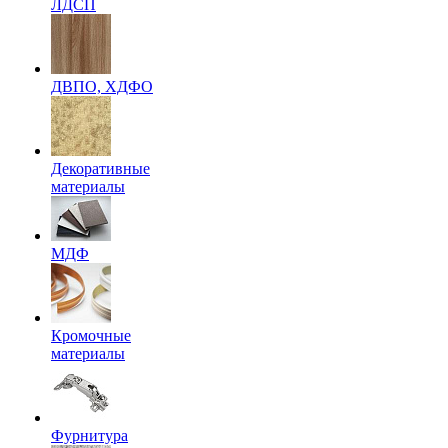
ЛДСП
ДВПО, ХДФО
Декоративные
материалы
МДФ
Кромочные
материалы
Фурнитура