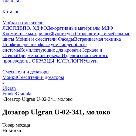
Главная
-
Каталог
-
Мойки и смесители
ЛДСП
ДВПО, ХДФО
Декоративные материалы
МДФ
Кромочные материалы
Фурнитура
Столешницы и мебельные
щиты
Мойки и смесители
Фасады
Встраиваемая техника
Профиль для шкафов-купе
Гардеробные
системы
Комплектующие для кровати
Зеркала и
Стекла
Предметы интерьера
Изделия собственного
производства
ОБРАЗЦЫ, КАТАЛОГИ
Услуги
-
Смесители и дозаторы
Мойки
Смесители и дозаторы
-
Ulgran
Franke
Granula
-
Дозатор Ulgran U-02-341, молоко
Дозатор Ulgran U-02-341, молоко
Товар месяца
Новинка