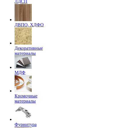
ЛДСП
ДВПО, ХДФО
Декоративные
материалы
МДФ
Кромочные
материалы
Фурнитура