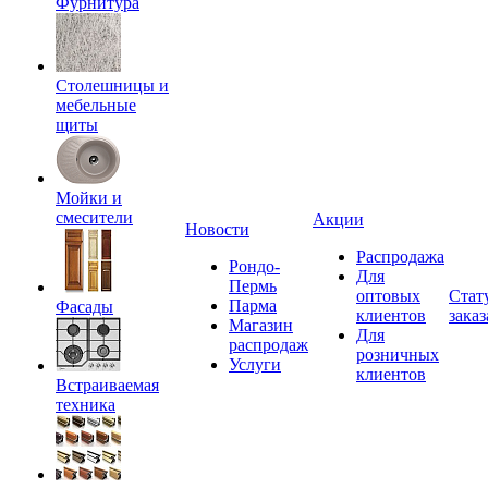
Фурнитура
Столешницы и
мебельные
щиты
Мойки и
смесители
Акции
Новости
Распродажа
Рондо-
Для
Пермь
оптовых
Стат
Парма
Фасады
клиентов
заказ
Магазин
Для
распродаж
розничных
Услуги
клиентов
Встраиваемая
техника