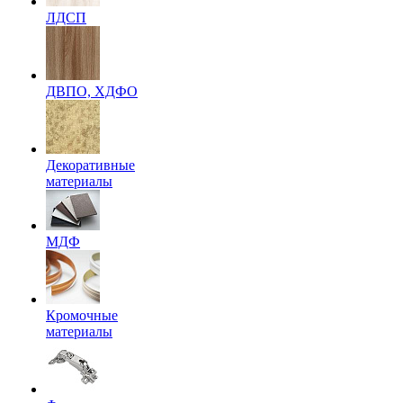
ЛДСП
ДВПО, ХДФО
Декоративные
материалы
МДФ
Кромочные
материалы