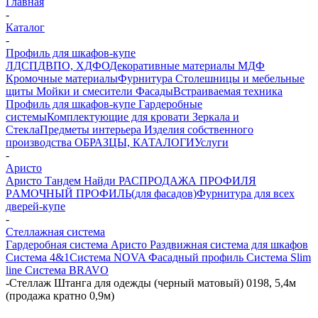
Главная
-
Каталог
-
Профиль для шкафов-купе
ЛДСП
ДВПО, ХДФО
Декоративные материалы
МДФ
Кромочные материалы
Фурнитура
Столешницы и мебельные
щиты
Мойки и смесители
Фасады
Встраиваемая техника
Профиль для шкафов-купе
Гардеробные
системы
Комплектующие для кровати
Зеркала и
Стекла
Предметы интерьера
Изделия собственного
производства
ОБРАЗЦЫ, КАТАЛОГИ
Услуги
-
Аристо
Аристо
Тандем
Найди
РАСПРОДАЖА ПРОФИЛЯ
PАМОЧНЫЙ ПРОФИЛЬ(для фасадов)
Фурнитура для всех
дверей-купе
-
Стеллажная система
Гардеробная система
Аристо Раздвижная система для шкафов
Система 4&1
Система NOVA
Фасадный профиль
Система Slim
line
Система BRAVO
-
Стеллаж Штанга для одежды (черный матовый) 0198, 5,4м
(продажа кратно 0,9м)