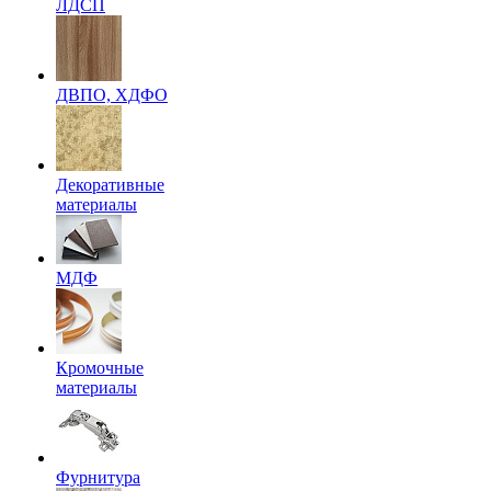
ЛДСП
ДВПО, ХДФО
Декоративные
материалы
МДФ
Кромочные
материалы
Фурнитура