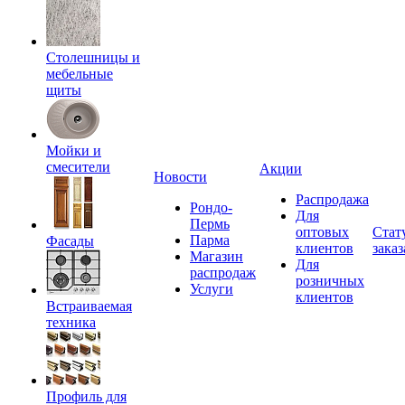
Столешницы и
мебельные
щиты
Мойки и
смесители
Акции
Новости
Распродажа
Рондо-
Для
Пермь
оптовых
Стат
Парма
Фасады
клиентов
заказ
Магазин
Для
распродаж
розничных
Услуги
клиентов
Встраиваемая
техника
Профиль для