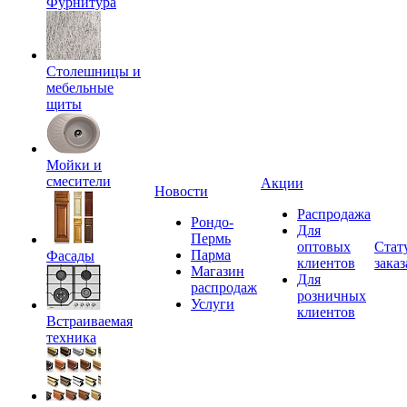
Фурнитура
Столешницы и
мебельные
щиты
Мойки и
смесители
Акции
Новости
Распродажа
Рондо-
Для
Пермь
оптовых
Стат
Парма
Фасады
клиентов
заказ
Магазин
Для
распродаж
розничных
Услуги
клиентов
Встраиваемая
техника