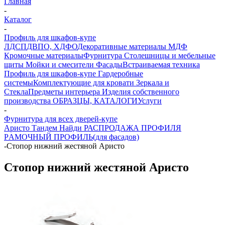
Главная
-
Каталог
-
Профиль для шкафов-купе
ЛДСП
ДВПО, ХДФО
Декоративные материалы
МДФ
Кромочные материалы
Фурнитура
Столешницы и мебельные
щиты
Мойки и смесители
Фасады
Встраиваемая техника
Профиль для шкафов-купе
Гардеробные
системы
Комплектующие для кровати
Зеркала и
Стекла
Предметы интерьера
Изделия собственного
производства
ОБРАЗЦЫ, КАТАЛОГИ
Услуги
-
Фурнитура для всех дверей-купе
Аристо
Тандем
Найди
РАСПРОДАЖА ПРОФИЛЯ
PАМОЧНЫЙ ПРОФИЛЬ(для фасадов)
-
Стопор нижний жестяной Аристо
Стопор нижний жестяной Аристо