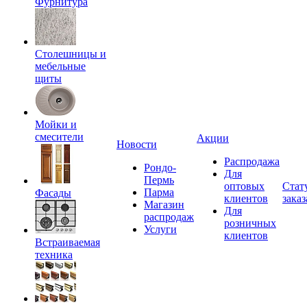
Фурнитура
Столешницы и
мебельные
щиты
Мойки и
смесители
Акции
Новости
Распродажа
Рондо-
Для
Пермь
оптовых
Стат
Парма
Фасады
клиентов
заказ
Магазин
Для
распродаж
розничных
Услуги
клиентов
Встраиваемая
техника