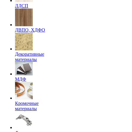
ЛДСП
ДВПО, ХДФО
Декоративные
материалы
МДФ
Кромочные
материалы