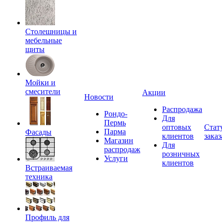
Столешницы и
мебельные
щиты
Мойки и
смесители
Акции
Новости
Распродажа
Рондо-
Для
Пермь
оптовых
Стат
Парма
Фасады
клиентов
заказ
Магазин
Для
распродаж
розничных
Услуги
клиентов
Встраиваемая
техника
Профиль для