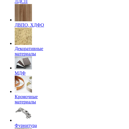
ЛДСП
ДВПО, ХДФО
Декоративные
материалы
МДФ
Кромочные
материалы
Фурнитура